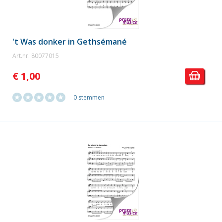
't Was donker in Gethsémané
Art.nr. 80077015
€ 1,00
0 stemmen