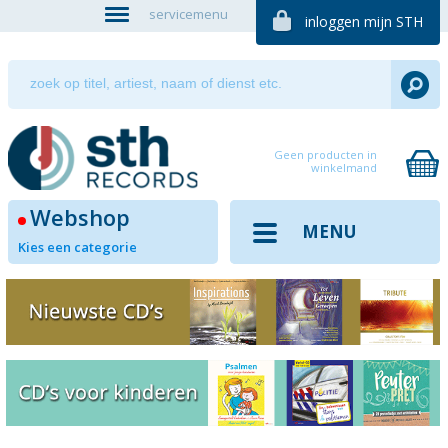
servicemenu
inloggen mijn STH
Geen producten in
winkelmand
Webshop
MENU
Kies een categorie