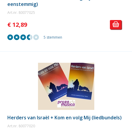
eenstemmig)
Art.nr. 80077025
€ 12,89
5 stemmen
Herders van Israël + Kom en volg Mij (liedbundels)
Art.nr. 80077020