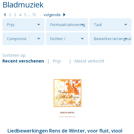
Bladmuziek
1
2
3
4
5
...
75
volgende
Prijs
Formaat/uitvoering
Taal
Componist
Dichter /
Bewerker/arrangeur
tekstschrijver
Sorteren op:
Recent verschenen
|
Prijs
|
Meest verkocht
Liedbewerkingen Rens de Winter, voor fluit, viool