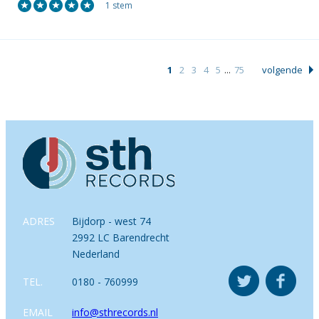
1 stem
1
2
3
4
5
...
75
volgende
ADRES
Bijdorp - west 74
2992 LC Barendrecht
Nederland
TEL.
0180 - 760999
EMAIL
info@sthrecords.nl