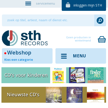
servicemenu
inloggen mijn STH
Geen producten in
winkelmand
Webshop
MENU
Kies een categorie