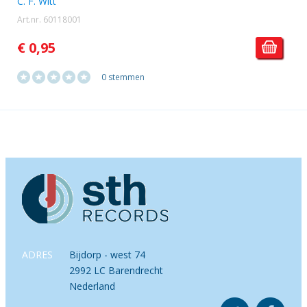
C. F. Witt
Art.nr. 60118001
€ 0,95
0 stemmen
ADRES
Bijdorp - west 74
2992 LC Barendrecht
Nederland