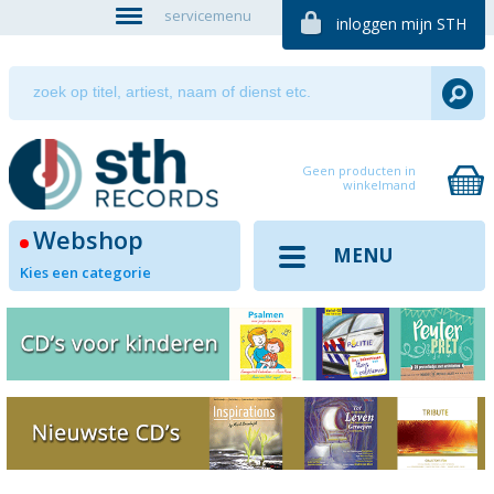
servicemenu
inloggen mijn STH
Geen producten in
winkelmand
Webshop
MENU
Kies een categorie