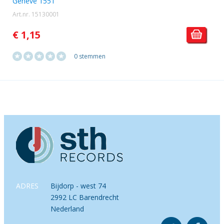
Genève 1551
Art.nr. 15130001
€ 1,15
0 stemmen
ADRES
Bijdorp - west 74
2992 LC Barendrecht
Nederland