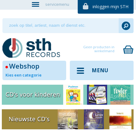
servicemenu
inloggen mijn STH
Geen producten in
winkelmand
Webshop
MENU
Kies een categorie