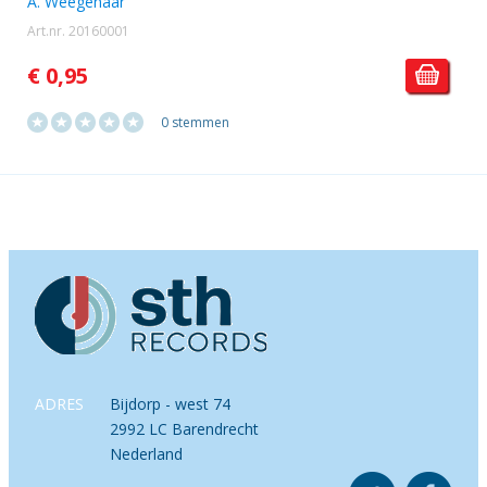
A. Weegenaar
Art.nr. 20160001
€ 0,95
0 stemmen
ADRES
Bijdorp - west 74
2992 LC Barendrecht
Nederland