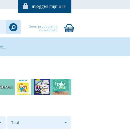
inloggen mijn STH
Geen producten in
winkelmand
...
Taal