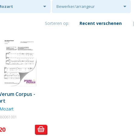
Mozart
Bewerker/arrangeur
Sorteren op:
Recent verschenen
|
Verum Corpus -
rt
 Mozart
. 80061001
20