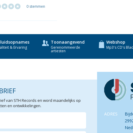
0 stemmen
luidsopnames
Toonaangevend
Webshop
liteit & Ervaring
Gerenommeerde
Mp3's CD's Bla
artiesten
BRIEF
sbrief van STH Records en word maandelijks op
en en ontwikkelingen.
ADRES
Bijd
299
Ned