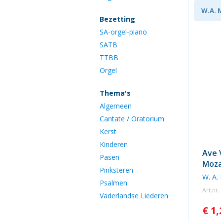
W.A. 
Bezetting
SA-orgel-piano
SATB
TTBB
Orgel
Thema's
Algemeen
Cantate / Oratorium
Kerst
Kinderen
Ave 
Pasen
Moza
Pinksteren
W. A.
Psalmen
Art.nr
Vaderlandse Liederen
€ 1,