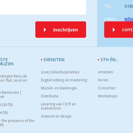
TEL.
018
EMAIL
info
con
inschrijven
STE
DIENSTEN
STH ÉN...
MUZIEK
(Live) Geluidsopnames
Artiesten
rkingen Rens de
Digital editing en mastering
Koren
or fluit, viool en
Muziek- en klankregie
Concerten
s Memories |
Distributie
Workshops
oek
Levering van CD'R en
8 (SATB)
toebehoren
SATB)
Artwork en design
or the presence of the
B)