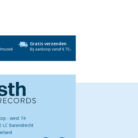
Gratis verzenden
dmuziek
Bij aankoop vanaf € 75,-
orp - west 74
2 LC Barendrecht
erland