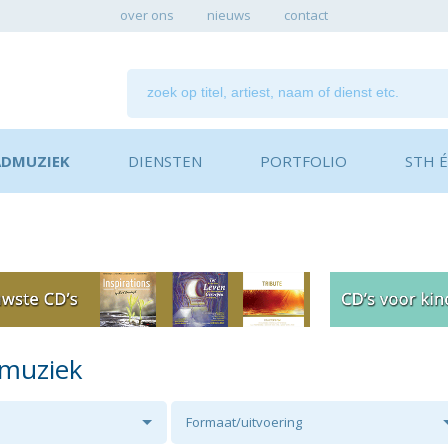
over ons
nieuws
contact
ADMUZIEK
DIENSTEN
PORTFOLIO
STH ÉN
dmuziek
Formaat/uitvoering