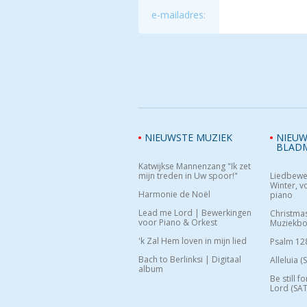
e-mailadres:
NIEUWSTE MUZIEK
NIEUW
BLAD
Katwijkse Mannenzang "Ik zet
mijn treden in Uw spoor!"
Liedbewe
Winter, vo
Harmonie de Noël
piano
Lead me Lord | Bewerkingen
Christma
voor Piano & Orkest
Muziekb
'k Zal Hem loven in mijn lied
Psalm 12
Bach to Berlinksi | Digitaal
Alleluia (
album
Be still f
Lord (SAT