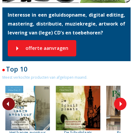
Interesse in een geluidsopname, digital editing,
mastering, distributie, muziekregie, artwork of
levering van (lege) CD's en toebehoren?
offerte aanvragen
Top 10
Meest verkochte producten van afgelopen maand.
Het bange avontuur
De Schuilplaats
Psalmen