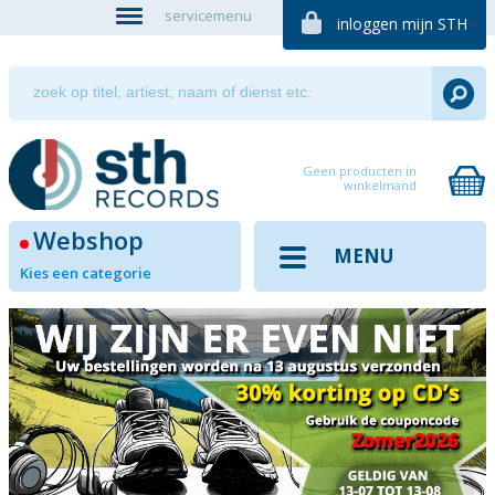
servicemenu
inloggen mijn STH
Geen producten in
winkelmand
Webshop
MENU
Kies een categorie