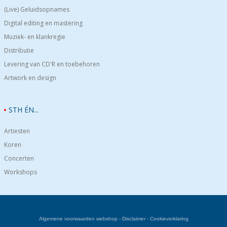
(Live) Geluidsopnames
Digital editing en mastering
Muziek- en klankregie
Distributie
Levering van CD'R en toebehoren
Artwork en design
STH ÉN...
Artiesten
Koren
Concerten
Workshops
Algemene voorwaarden webshop
-
Disclaimer
-
Cookieverklaring