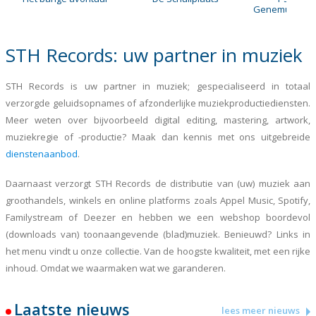
Genemuider B
- deel
STH Records: uw partner in muziek
STH Records is uw partner in muziek; gespecialiseerd in totaal
verzorgde geluidsopnames of afzonderlijke muziekproductiediensten.
Meer weten over bijvoorbeeld digital editing, mastering, artwork,
muziekregie of -productie? Maak dan kennis met ons uitgebreide
dienstenaanbod
.
Daarnaast verzorgt STH Records de distributie van (uw) muziek aan
groothandels, winkels en online platforms zoals Appel Music, Spotify,
Familystream of Deezer en hebben we een webshop boordevol
(downloads van) toonaangevende (blad)muziek. Benieuwd? Links in
het menu vindt u onze collectie. Van de hoogste kwaliteit, met een rijke
inhoud. Omdat we waarmaken wat we garanderen.
Laatste nieuws
lees meer nieuws