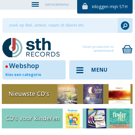
servicemenu
inloggen mijn STH
Geen producten in
winkelmand
Webshop
MENU
Kies een categorie