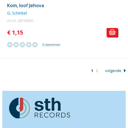
Kom, loof Jehova
G. Schinkel
Art.nr. 60168001
€ 1,15
0 stemmen
1
2
volgende