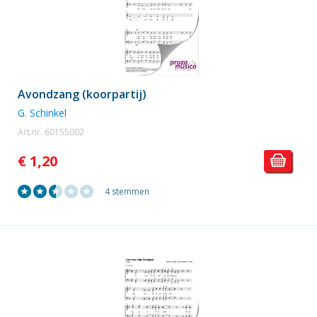
Avondzang (koorpartij)
G. Schinkel
Art.nr. 60155002
€ 1,20
4 stemmen