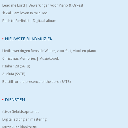
Lead me Lord | Bewerkingen voor Piano & Orkest
'k Zal Hem loven in mijn lied
Bach to Berlinksi | Digitaal album
NIEUWSTE BLADMUZIEK
Liedbewerkingen Rens de Winter, voor fluit, viool en piano
Christmas Memories | Muziekboek
Psalm 128 (SATB)
Alleluia (SATB)
Be still for the presence of the Lord (SATB)
DIENSTEN
(Live) Geluidsopnames
Digital editing en mastering
Muziek- en klankregie