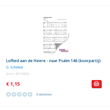
Loflied aan de Heere - naar Psalm 146 (koorpartij)
G. Schinkel
Art.nr. 60176002
€ 1,15
0 stemmen