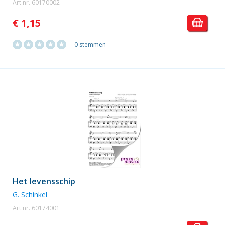
Art.nr. 60170002
€ 1,15
0 stemmen
Het levensschip
G. Schinkel
Art.nr. 60174001