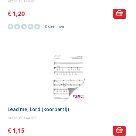
Art.nr. 60144001
€ 1,20
0 stemmen
Lead me, Lord (koorpartij)
Art.nr. 60144002
€ 1,15