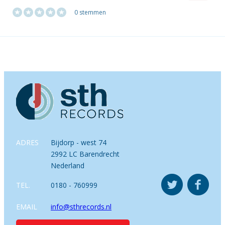
0 stemmen
ADRES
Bijdorp - west 74
2992 LC Barendrecht
Nederland
TEL.
0180 - 760999
EMAIL
info@sthrecords.nl