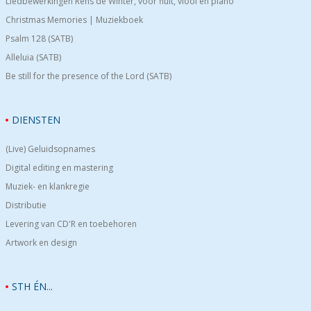
Liedbewerkingen Rens de Winter, voor fluit, viool en piano
Christmas Memories | Muziekboek
Psalm 128 (SATB)
Alleluia (SATB)
Be still for the presence of the Lord (SATB)
DIENSTEN
(Live) Geluidsopnames
Digital editing en mastering
Muziek- en klankregie
Distributie
Levering van CD'R en toebehoren
Artwork en design
STH ÉN...