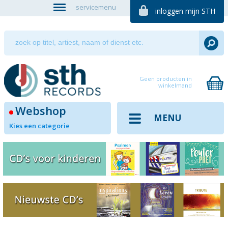
servicemenu
inloggen mijn STH
Geen producten in
winkelmand
Webshop
MENU
Kies een categorie