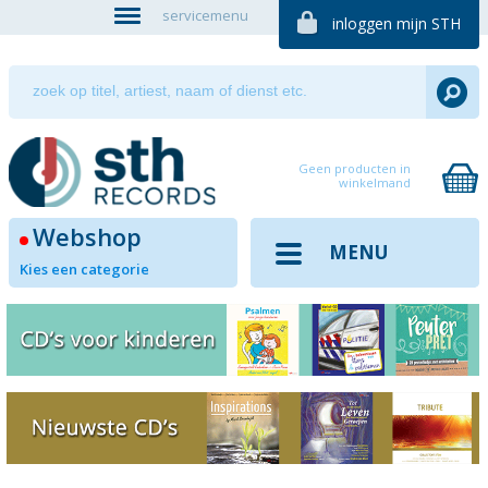
servicemenu
inloggen mijn STH
Geen producten in
winkelmand
Webshop
MENU
Kies een categorie