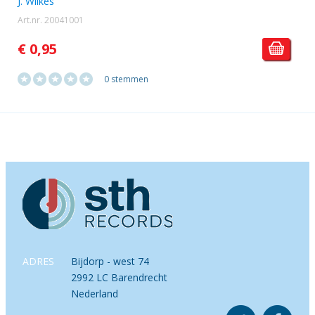
J. Wilkes
Art.nr. 20041001
€ 0,95
0 stemmen
ADRES
Bijdorp - west 74
2992 LC Barendrecht
Nederland