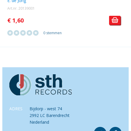
E. de Jong
Art.nr. 20139001
€ 1,60
0 stemmen
ADRES
Bijdorp - west 74
2992 LC Barendrecht
Nederland