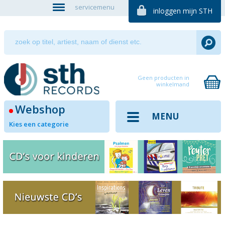
servicemenu
inloggen mijn STH
Geen producten in
winkelmand
Webshop
MENU
Kies een categorie