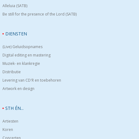
Alleluia (SATB)
Be still for the presence of the Lord (SATB)
DIENSTEN
(Live) Geluidsopnames
Digital editing en mastering
Muziek- en klankregie
Distributie
Levering van CD'R en toebehoren
Artwork en design
STH ÉN...
Artiesten
Koren
Concerten