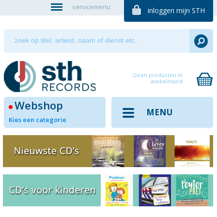
servicemenu
inloggen mijn STH
Geen producten in
winkelmand
Webshop
MENU
Kies een categorie