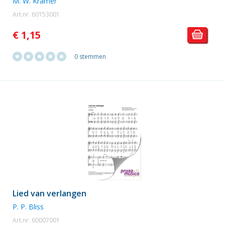
M. W. Kramer
Art.nr. 60153001
€ 1,15
0 stemmen
Lied van verlangen
P. P. Bliss
Art.nr. 60007001