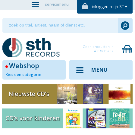
servicemenu
inloggen mijn STH
Geen producten in
winkelmand
Webshop
MENU
Kies een categorie