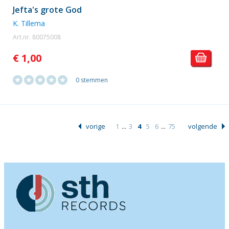
Jefta's grote God
K. Tillema
Art.nr. 80075008
€ 1,00
0 stemmen
vorige
1
...
3
4
5
6
...
75
volgende