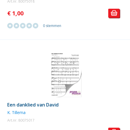
Art.nr. 80075018
€ 1,00
0 stemmen
Een danklied van David
K. Tillema
Art.nr. 80075017