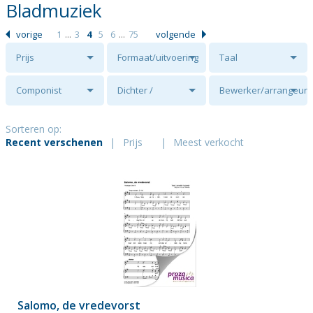
Bladmuziek
vorige
1
...
3
4
5
6
...
75
volgende
Prijs
Formaat/uitvoering
Taal
Componist
Dichter /
Bewerker/arrangeur
tekstschrijver
Sorteren op:
Recent verschenen
|
Prijs
|
Meest verkocht
Salomo, de vredevorst