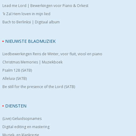
Lead me Lord | Bewerkingen voor Piano & Orkest
'k Zal Hem loven in mijn lied
Bach to Berlinksi | Digitaal album
NIEUWSTE BLADMUZIEK
Liedbewerkingen Rens de Winter, voor fluit, viool en piano
Christmas Memories | Muziekboek
Psalm 128 (SATB)
Alleluia (SATB)
Be still for the presence of the Lord (SATB)
DIENSTEN
(Live) Geluidsopnames
Digital editing en mastering
Muziek- en klankregie