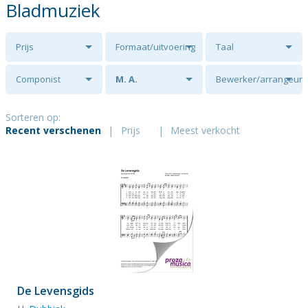
Bladmuziek
Prijs
Formaat/uitvoering
Taal
Componist
M. A.
Bewerker/arrangeur
Groeneweg - de
Sorteren op:
Recent verschenen
|
Prijs
|
Meest verkocht
Reuver
De Levensgids