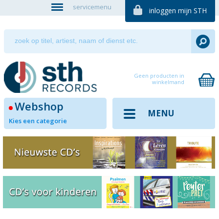
servicemenu
inloggen mijn STH
Geen producten in
winkelmand
Webshop
MENU
Kies een categorie