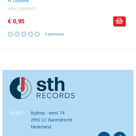
H. Dubbink
Art.nr. 20089001
€ 0,95
0 stemmen
ADRES
Bijdorp - west 74
2992 LC Barendrecht
Nederland