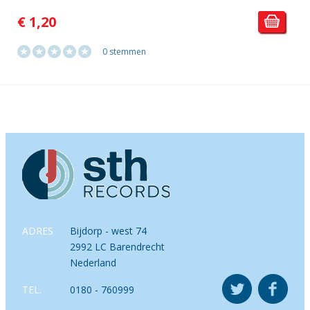
€ 1,20
0 stemmen
ADRES
Bijdorp - west 74
2992 LC Barendrecht
Nederland
TEL.
0180 - 760999