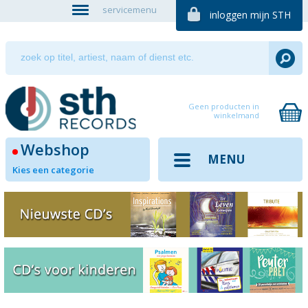
servicemenu
inloggen mijn STH
Geen producten in
winkelmand
Webshop
MENU
Kies een categorie