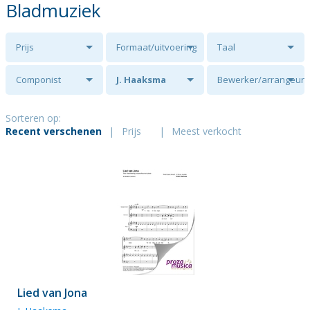
Bladmuziek
Prijs
Formaat/uitvoering
Taal
Componist
J. Haaksma
Bewerker/arrangeur
Sorteren op:
Recent verschenen
|
Prijs
|
Meest verkocht
Lied van Jona