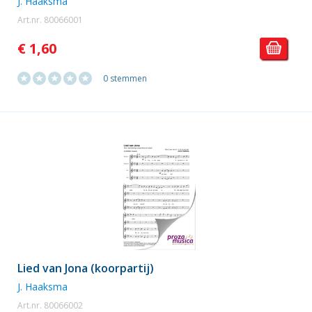
J. Haaksma
Art.nr. 80066001
€ 1,60
0 stemmen
Lied van Jona (koorpartij)
J. Haaksma
Art.nr. 80066002