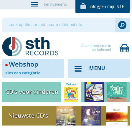
servicemenu
inloggen mijn STH
Geen producten in
winkelmand
Webshop
MENU
Kies een categorie