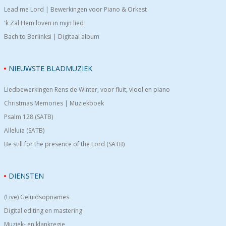
Lead me Lord | Bewerkingen voor Piano & Orkest
'k Zal Hem loven in mijn lied
Bach to Berlinksi | Digitaal album
NIEUWSTE BLADMUZIEK
Liedbewerkingen Rens de Winter, voor fluit, viool en piano
Christmas Memories | Muziekboek
Psalm 128 (SATB)
Alleluia (SATB)
Be still for the presence of the Lord (SATB)
DIENSTEN
(Live) Geluidsopnames
Digital editing en mastering
Muziek- en klankregie