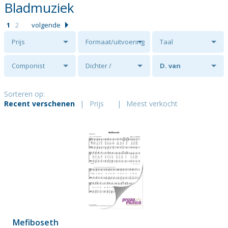
Bladmuziek
1
2
volgende
Prijs
Formaat/uitvoering
Taal
Componist
Dichter /
D. van
tekstschrijver
Luttikhuizen
Sorteren op:
Recent verschenen
|
Prijs
|
Meest verkocht
Mefiboseth