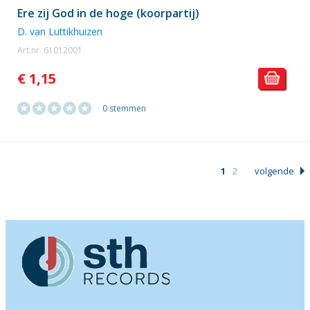
Ere zij God in de hoge (koorpartij)
D. van Luttikhuizen
Art.nr. 61012001
€ 1,15
0 stemmen
1
2
volgende