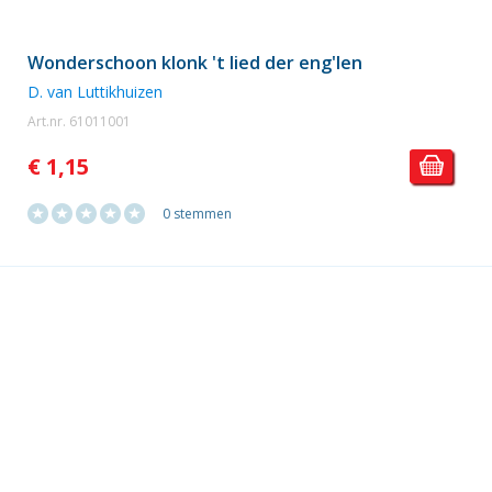
Wonderschoon klonk 't lied der eng'len
D. van Luttikhuizen
Art.nr. 61011001
€ 1,15
0 stemmen