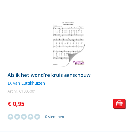
Als ik het wond're kruis aanschouw
D. van Luttikhuizen
Art.nr. 61005001
€ 0,95
0 stemmen