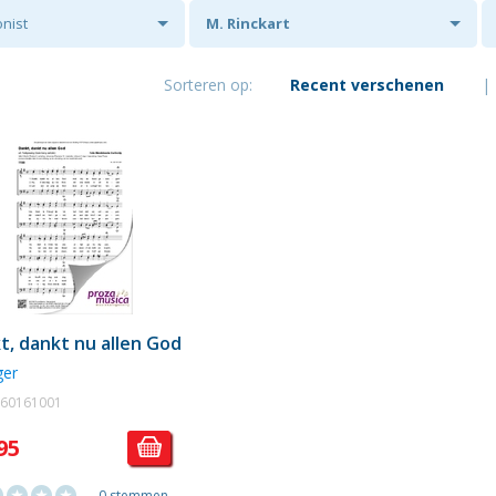
nist
M. Rinckart
Sorteren op:
Recent verschenen
|
t, dankt nu allen God
ger
. 60161001
95
0 stemmen