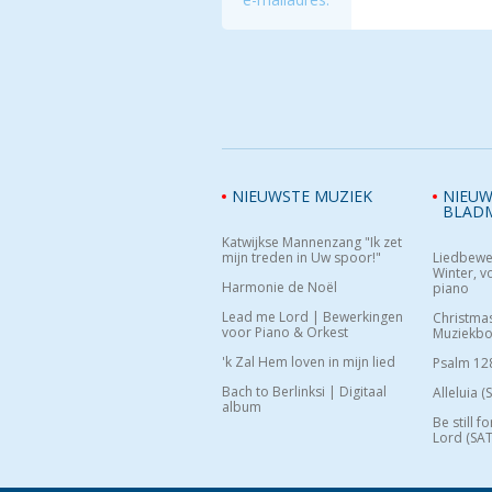
NIEUWSTE MUZIEK
NIEUW
BLAD
Katwijkse Mannenzang "Ik zet
mijn treden in Uw spoor!"
Liedbewe
Winter, vo
Harmonie de Noël
piano
Lead me Lord | Bewerkingen
Christma
voor Piano & Orkest
Muziekb
'k Zal Hem loven in mijn lied
Psalm 12
Bach to Berlinksi | Digitaal
Alleluia (
album
Be still f
Lord (SAT