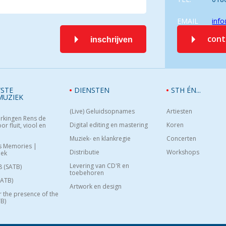
EMAIL
info
con
inschrijven
STE
DIENSTEN
STH ÉN...
MUZIEK
(Live) Geluidsopnames
Artiesten
rkingen Rens de
Digital editing en mastering
Koren
or fluit, viool en
Muziek- en klankregie
Concerten
s Memories |
Distributie
Workshops
oek
Levering van CD'R en
8 (SATB)
toebehoren
SATB)
Artwork en design
or the presence of the
B)