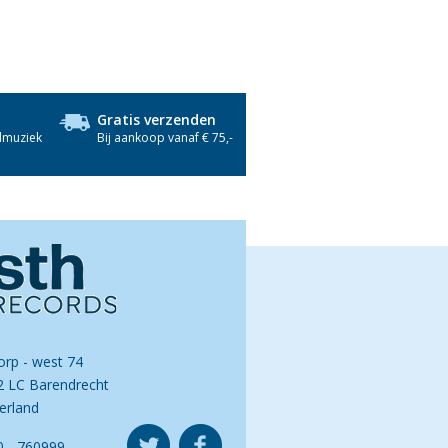
Gratis verzenden
dmuziek
Bij aankoop vanaf € 75,-
orp - west 74
2 LC Barendrecht
erland
0 - 760999