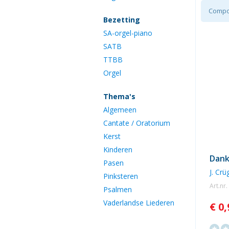
Compo
Bezetting
SA-orgel-piano
SATB
TTBB
Orgel
Thema's
Algemeen
Cantate / Oratorium
Kerst
Kinderen
Dank
Pasen
J. Crü
Pinksteren
Art.nr
Psalmen
Vaderlandse Liederen
€ 0,