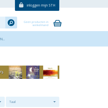
inloggen mijn STH
Geen producten in
winkelmand
...
Taal