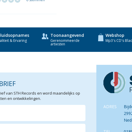
luidsopnames
Toonaangevend
Webshop
liteit & Ervaring
Gerenommeerde
Mp3's CD's Bla
artiesten
BRIEF
sbrief van STH Records en word maandelijks op
en en ontwikkelingen.
ADRES
Bijd
299
Ned
TEL.
018