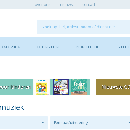
over ons
nieuws
contact
ADMUZIEK
DIENSTEN
PORTFOLIO
STH ÉN
dmuziek
Formaat/uitvoering