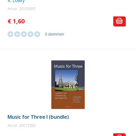
R. Lowry
Art.nr. 20153001
€ 1,60
0 stemmen
Music for Three I (bundle)
Art.nr. 20177001