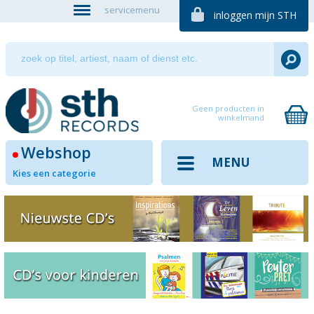
servicemenu
inloggen mijn STH
Geen producten in
winkelmand
Webshop
MENU
Kies een categorie