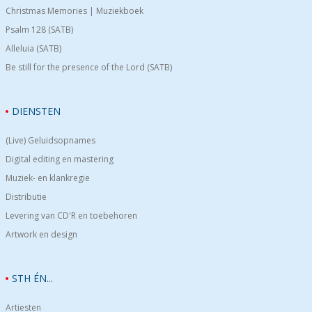
Christmas Memories | Muziekboek
Psalm 128 (SATB)
Alleluia (SATB)
Be still for the presence of the Lord (SATB)
DIENSTEN
(Live) Geluidsopnames
Digital editing en mastering
Muziek- en klankregie
Distributie
Levering van CD'R en toebehoren
Artwork en design
STH ÉN...
Artiesten