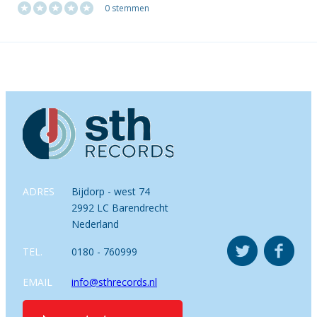
0 stemmen
ADRES
Bijdorp - west 74
2992 LC Barendrecht
Nederland
TEL.
0180 - 760999
EMAIL
info@sthrecords.nl