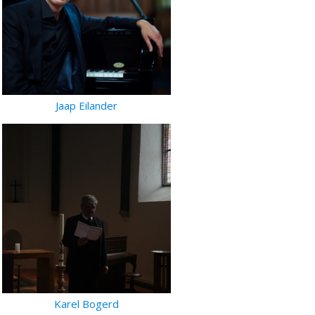
Jaap Eilander
Karel Bogerd