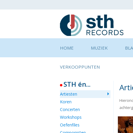
HOME
MUZIEK
BL
VERKOOPPUNTEN
STH én...
Art
Artiesten
Hierond
Koren
achterg
Concerten
Workshops
Oefenfiles
Componisten