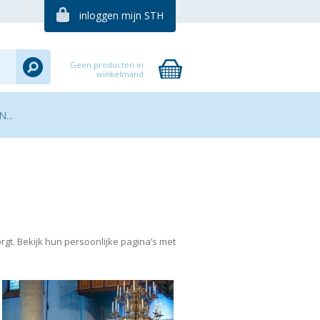
inloggen mijn STH
Geen producten in
winkelmand
...
t. Bekijk hun persoonlijke pagina’s met