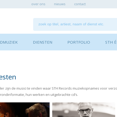
over ons
nieuws
contact
ADMUZIEK
DIENSTEN
PORTFOLIO
STH ÉN
iesten
er zijn de musici te vinden waar STH Records muziekopnames voor verzorg
rondinformatie, hun werken en uitgebrachte cd’s.