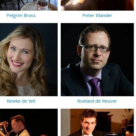
Pelgrim Brass
Peter Eilander
Rineke de Wit
Roeland de Reuver