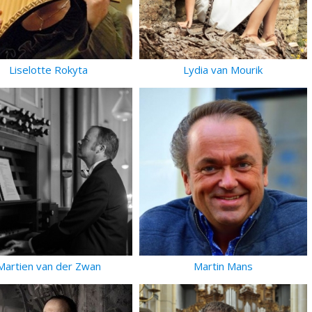
Liselotte Rokyta
Lydia van Mourik
Martien van der Zwan
Martin Mans