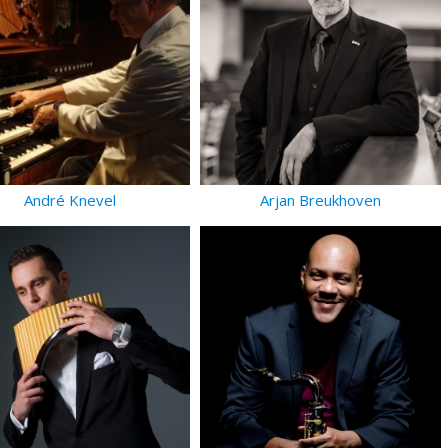
André Knevel
Arjan Breukhoven