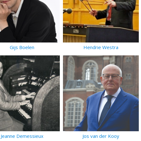
Gijs Boelen
Hendrie Westra
Jeanne Demessieux
Jos van der Kooy