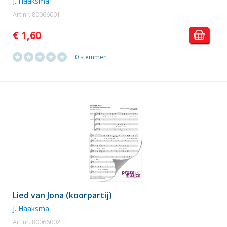
J. Haaksma
Art.nr. 80066001
€ 1,60
0 stemmen
Lied van Jona (koorpartij)
J. Haaksma
Art.nr. 80066002