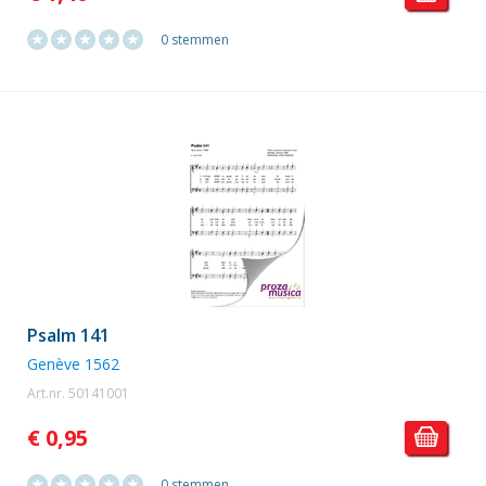
0 stemmen
Psalm 141
Genève 1562
Art.nr. 50141001
€ 0,95
0 stemmen