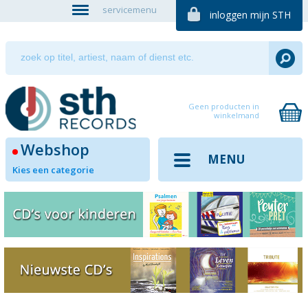
servicemenu
inloggen mijn STH
Geen producten in
winkelmand
Webshop
MENU
Kies een categorie