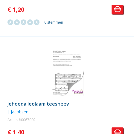
€ 1,20
0 stemmen
Jehoeda leolaam teesheev
J. Jacobsen
Art.nr. 80067002
€ 1,40