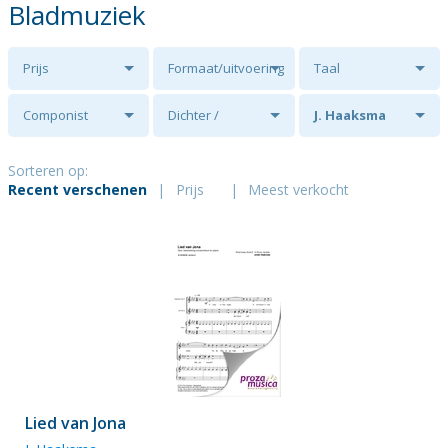
Bladmuziek
Prijs
Formaat/uitvoering
Taal
Componist
Dichter /
J. Haaksma
tekstschrijver
Sorteren op:
Recent verschenen
|
Prijs
|
Meest verkocht
Lied van Jona