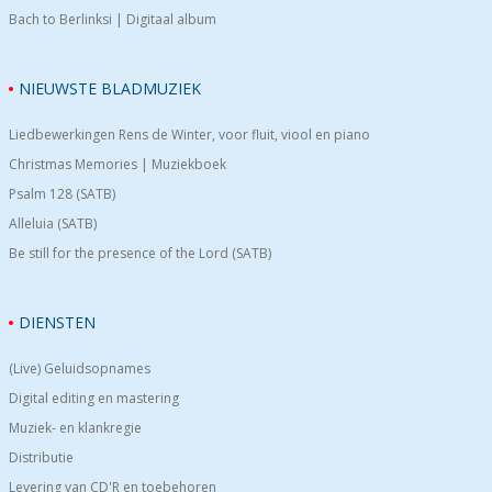
Bach to Berlinksi | Digitaal album
NIEUWSTE BLADMUZIEK
Liedbewerkingen Rens de Winter, voor fluit, viool en piano
Christmas Memories | Muziekboek
Psalm 128 (SATB)
Alleluia (SATB)
Be still for the presence of the Lord (SATB)
DIENSTEN
(Live) Geluidsopnames
Digital editing en mastering
Muziek- en klankregie
Distributie
Levering van CD'R en toebehoren