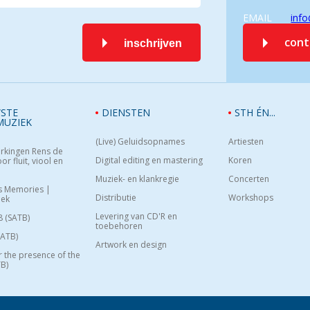
EMAIL
info
con
inschrijven
STE
DIENSTEN
STH ÉN...
MUZIEK
(Live) Geluidsopnames
Artiesten
rkingen Rens de
Digital editing en mastering
Koren
or fluit, viool en
Muziek- en klankregie
Concerten
s Memories |
Distributie
Workshops
oek
Levering van CD'R en
8 (SATB)
toebehoren
SATB)
Artwork en design
or the presence of the
B)