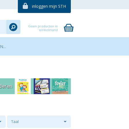
inloggen mijn STH
Geen producten in
winkelmand
...
Taal