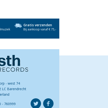
Gratis verzenden
dmuziek
Bij aankoop vanaf € 75,-
orp - west 74
2 LC Barendrecht
erland
0 - 760999