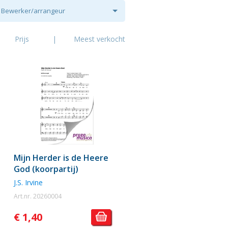
Bewerker/arrangeur
Prijs
|
Meest verkocht
Mijn Herder is de Heere
God (koorpartij)
J.S. Irvine
Art.nr. 20260004
€ 1,40