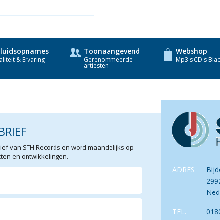
luidsopnames
Toonaangevend
Webshop
liteit & Ervaring
Gerenommeerde
Mp3's CD's Bla
artiesten
BRIEF
sbrief van STH Records en word maandelijks op
en en ontwikkelingen.
ADRES
Bijd
299
Ned
TEL.
018