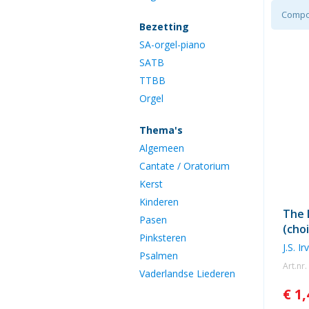
Compo
Bezetting
SA-orgel-piano
SATB
TTBB
Orgel
Thema's
Algemeen
Cantate / Oratorium
Kerst
Kinderen
The 
Pasen
(choi
Pinksteren
J.S. Ir
Psalmen
Art.nr
Vaderlandse Liederen
€ 1,