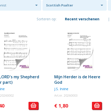
nist
Scottish Psalter
Sorteren op:
Recent verschenen
|
LORD's my Shepherd
Mijn Herder is de Heere
r part)
God
vine
J.S. Irvine
. 20260002
Art.nr. 20260003
40
€ 1,80