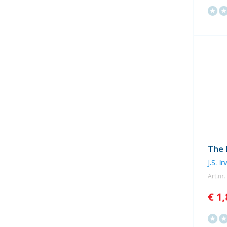
The 
J.S. Ir
Art.nr
€ 1,