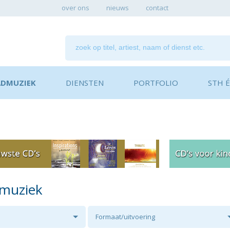
over ons
nieuws
contact
ADMUZIEK
DIENSTEN
PORTFOLIO
STH ÉN
dmuziek
Formaat/uitvoering