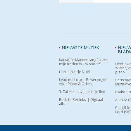
NIEUWSTE MUZIEK
NIEUW
BLAD
Katwijkse Mannenzang "Ik zet
mijn treden in Uw spoor!"
Liedbewe
Winter, vo
Harmonie de Noël
piano
Lead me Lord | Bewerkingen
Christma
voor Piano & Orkest
Muziekb
'k Zal Hem loven in mijn lied
Psalm 12
Bach to Berlinksi | Digitaal
Alleluia (
album
Be still f
Lord (SAT