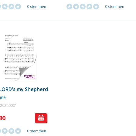
0 stemmen
0 stemmen
LORD's my Shepherd
vine
. 20260001
80
0 stemmen