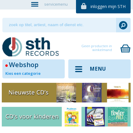
servicemenu
inloggen mijn STH
Geen producten in
winkelmand
Webshop
MENU
Kies een categorie