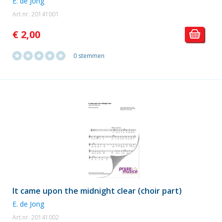
E. de Jong
Art.nr. 20141001
€ 2,00
0 stemmen
It came upon the midnight clear (choir part)
E. de Jong
Art.nr. 20141002