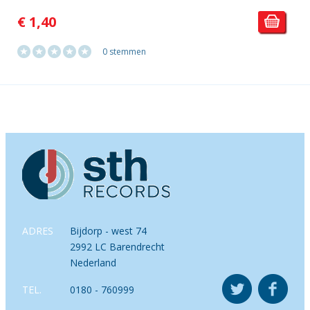
€ 1,40
0 stemmen
ADRES
Bijdorp - west 74
2992 LC Barendrecht
Nederland
TEL.
0180 - 760999