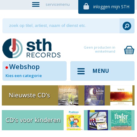
servicemenu
inloggen mijn STH
Geen producten in
winkelmand
Webshop
MENU
Kies een categorie