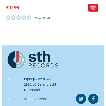
€ 0,95
0 stemmen
ADRES
Bijdorp - west 74
2992 LC Barendrecht
Nederland
TEL.
0180 - 760999