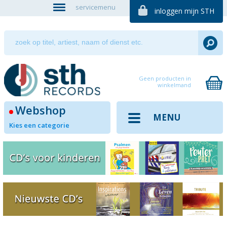
servicemenu
inloggen mijn STH
Geen producten in
winkelmand
Webshop
MENU
Kies een categorie