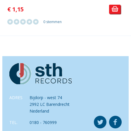
€ 1,15
0 stemmen
ADRES
Bijdorp - west 74
2992 LC Barendrecht
Nederland
TEL.
0180 - 760999