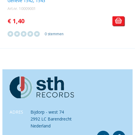
Genève 1542, 1543
Art.nr. 10009001
€ 1,40
0 stemmen
ADRES
Bijdorp - west 74
2992 LC Barendrecht
Nederland