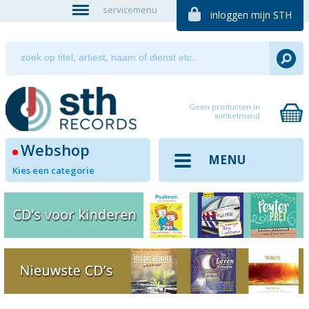
servicemenu
inloggen mijn STH
Geen producten in
winkelmand
Webshop
MENU
Kies een categorie