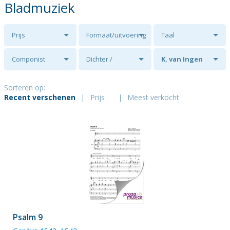
Bladmuziek
Prijs
Formaat/uitvoering
Taal
Componist
Dichter /
K. van Ingen
tekstschrijver
Sorteren op:
Recent verschenen
|
Prijs
|
Meest verkocht
Psalm 9