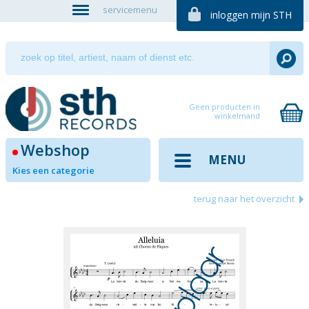
servicemenu
inloggen mijn STH
Geen producten in
winkelmand
Webshop
MENU
Kies een categorie
terug naar het overzicht