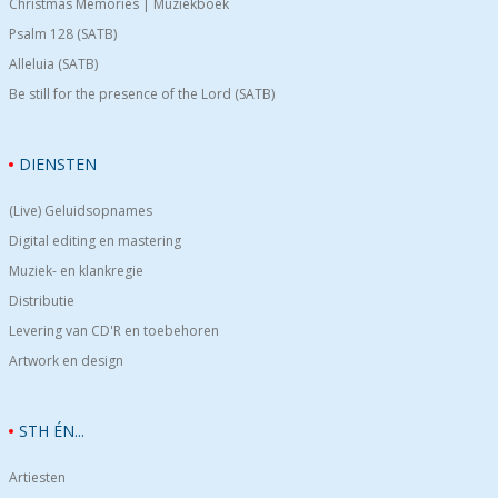
Christmas Memories | Muziekboek
Psalm 128 (SATB)
Alleluia (SATB)
Be still for the presence of the Lord (SATB)
DIENSTEN
(Live) Geluidsopnames
Digital editing en mastering
Muziek- en klankregie
Distributie
Levering van CD'R en toebehoren
Artwork en design
STH ÉN...
Artiesten