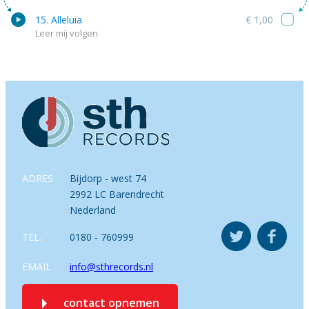
15. Alleluia
€ 1,00
Leer mij volgen
ADRES
Bijdorp - west 74
2992 LC Barendrecht
Nederland
TEL.
0180 - 760999
EMAIL
info@sthrecords.nl
contact opnemen