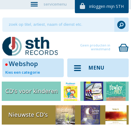
servicemenu
inloggen mijn STH
Geen producten in
winkelmand
Webshop
MENU
Kies een categorie