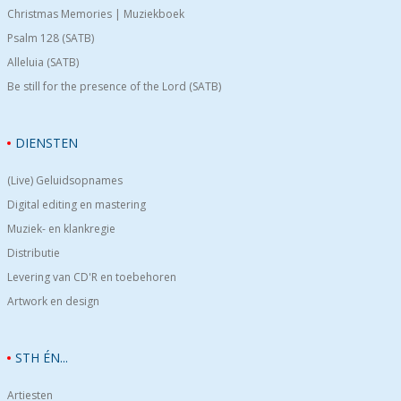
Christmas Memories | Muziekboek
Psalm 128 (SATB)
Alleluia (SATB)
Be still for the presence of the Lord (SATB)
DIENSTEN
(Live) Geluidsopnames
Digital editing en mastering
Muziek- en klankregie
Distributie
Levering van CD'R en toebehoren
Artwork en design
STH ÉN...
Artiesten