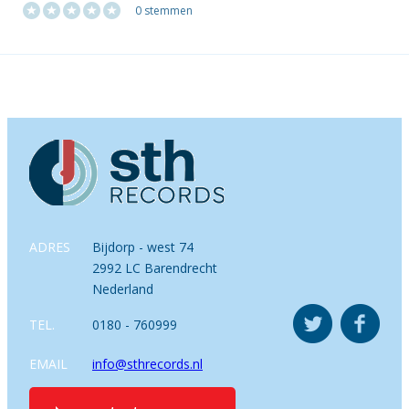
0 stemmen
ADRES
Bijdorp - west 74
2992 LC Barendrecht
Nederland
TEL.
0180 - 760999
EMAIL
info@sthrecords.nl