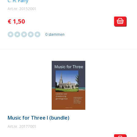
C. H. Parry
Art.nr. 20152001
€ 1,50
0 stemmen
Music for Three I (bundle)
Art.nr. 20177001