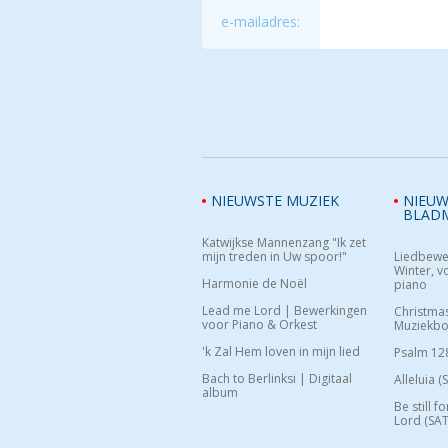
e-mailadres:
NIEUWSTE MUZIEK
NIEUW
BLAD
Katwijkse Mannenzang "Ik zet
mijn treden in Uw spoor!"
Liedbewe
Winter, vo
Harmonie de Noël
piano
Lead me Lord | Bewerkingen
Christma
voor Piano & Orkest
Muziekb
'k Zal Hem loven in mijn lied
Psalm 12
Bach to Berlinksi | Digitaal
Alleluia (
album
Be still f
Lord (SAT