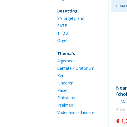
L. Ma
Bezetting
SA-orgel-piano
SATB
TTBB
Orgel
Thema's
Algemeen
Cantate / Oratorium
Kerst
Kinderen
Near
Pasen
(choi
Pinksteren
L. Ma
Psalmen
Art.nr
Vaderlandse Liederen
€ 1,