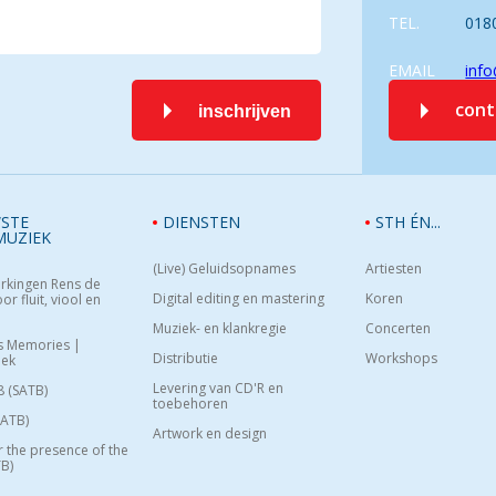
TEL.
018
EMAIL
info
con
inschrijven
STE
DIENSTEN
STH ÉN...
MUZIEK
(Live) Geluidsopnames
Artiesten
rkingen Rens de
Digital editing en mastering
Koren
or fluit, viool en
Muziek- en klankregie
Concerten
s Memories |
Distributie
Workshops
oek
Levering van CD'R en
8 (SATB)
toebehoren
SATB)
Artwork en design
or the presence of the
B)