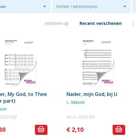
son
Dichter / tekstschrijver
Sorteren op:
Recent verschenen
|
er, My God, to Thee
Nader, mijn God, bij U
r part)
L. Mason
son
. 20221002
Art.nr. 20221003
30
€ 2,10