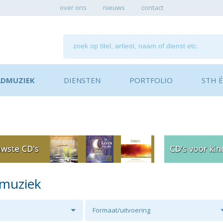
over ons
nieuws
contact
ADMUZIEK
DIENSTEN
PORTFOLIO
STH ÉN
dmuziek
Formaat/uitvoering