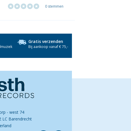
0 stemmen
Gratis verzenden
dmuziek
Bij aankoop vanaf € 75,-
orp - west 74
2 LC Barendrecht
erland