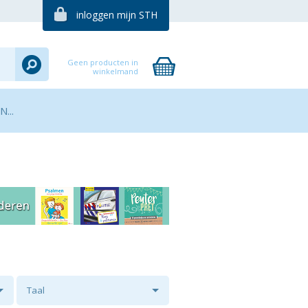
inloggen mijn STH
Geen producten in
winkelmand
...
Taal