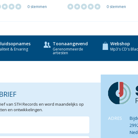
0 stemmen
0 stemmen
luidsopnames
Toonaangevend
Webshop
liteit & Ervaring
Gerenommeerde
Mp3's CD's Bla
artiesten
BRIEF
sbrief van STH Records en word maandelijks op
en en ontwikkelingen.
ADRES
Bijd
299
Ned