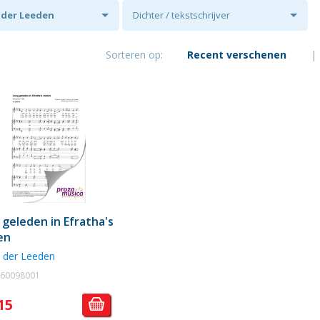
n der Leeden
Dichter / tekstschrijver
Sorteren op:
Recent verschenen
|
 geleden in Efratha's
en
n der Leeden
. 60098001
15