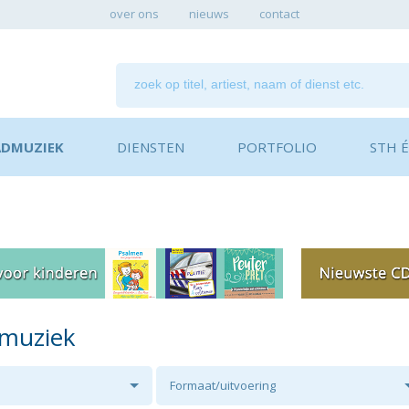
over ons
nieuws
contact
ADMUZIEK
DIENSTEN
PORTFOLIO
STH ÉN
dmuziek
Formaat/uitvoering