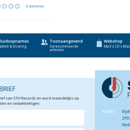
0 stemmen
luidsopnames
Toonaangevend
Webshop
liteit & Ervaring
Gerenommeerde
Mp3's CD's Bla
artiesten
BRIEF
sbrief van STH Records en word maandelijks op
en en ontwikkelingen.
ADRES
Bijd
299
Ned