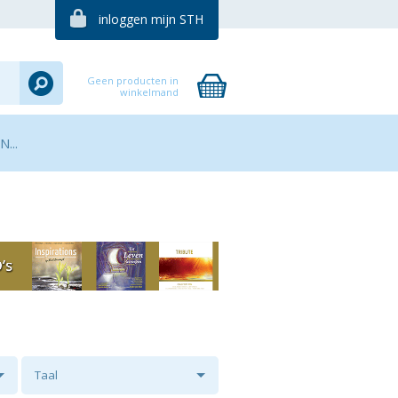
inloggen mijn STH
Geen producten in
winkelmand
...
Taal