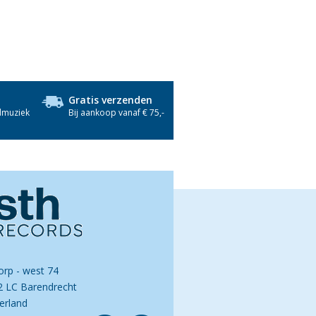
Gratis verzenden
dmuziek
Bij aankoop vanaf € 75,-
orp - west 74
2 LC Barendrecht
erland