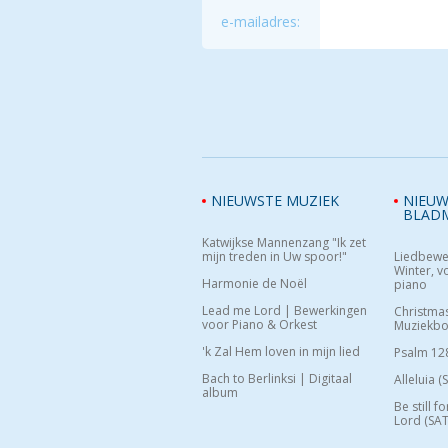
e-mailadres:
NIEUWSTE MUZIEK
NIEUW
BLAD
Katwijkse Mannenzang "Ik zet
mijn treden in Uw spoor!"
Liedbewe
Winter, vo
Harmonie de Noël
piano
Lead me Lord | Bewerkingen
Christma
voor Piano & Orkest
Muziekb
'k Zal Hem loven in mijn lied
Psalm 12
Bach to Berlinksi | Digitaal
Alleluia (
album
Be still f
Lord (SAT