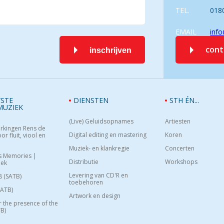
TEL.
018
EMAIL
info
con
inschrijven
STE
DIENSTEN
STH ÉN...
MUZIEK
(Live) Geluidsopnames
Artiesten
rkingen Rens de
Digital editing en mastering
Koren
or fluit, viool en
Muziek- en klankregie
Concerten
s Memories |
Distributie
Workshops
oek
Levering van CD'R en
8 (SATB)
toebehoren
SATB)
Artwork en design
or the presence of the
B)