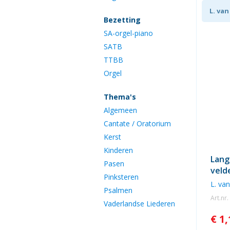
L. va
Bezetting
SA-orgel-piano
SATB
TTBB
Orgel
Thema's
Algemeen
Cantate / Oratorium
Kerst
Kinderen
Lang
Pasen
veld
Pinksteren
L. va
Psalmen
Art.nr
Vaderlandse Liederen
€ 1,