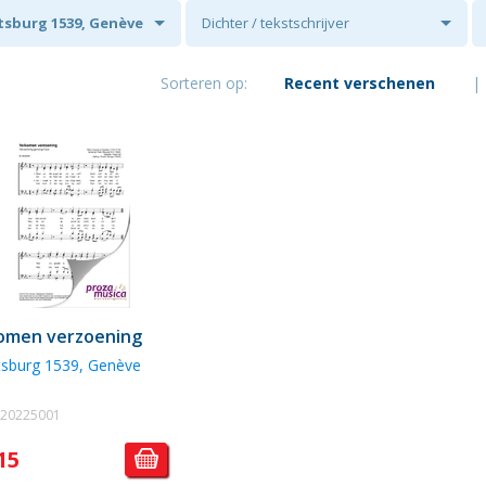
tsburg 1539, Genève
Dichter / tekstschrijver
Sorteren op:
Recent verschenen
|
omen verzoening
tsburg 1539, Genève
. 20225001
15