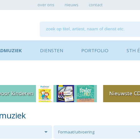
over ons
nieuws
contact
ADMUZIEK
DIENSTEN
PORTFOLIO
STH ÉN
dmuziek
Formaat/uitvoering