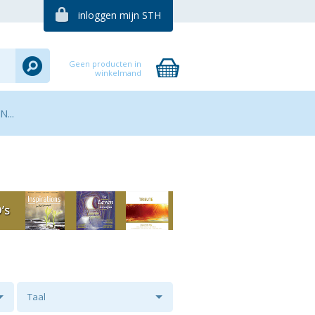
inloggen mijn STH
Geen producten in
winkelmand
...
Taal