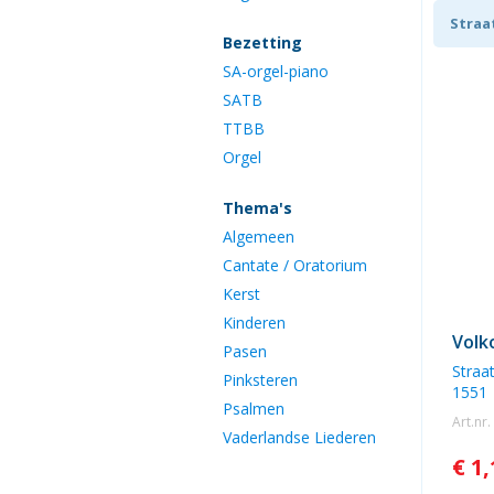
Straa
Bezetting
SA-orgel-piano
1551
SATB
TTBB
Orgel
Thema's
Algemeen
Cantate / Oratorium
Kerst
Kinderen
Volk
Pasen
Straa
Pinksteren
1551
Psalmen
Art.nr
Vaderlandse Liederen
€ 1,