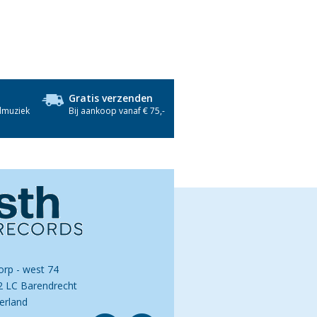
Gratis verzenden
dmuziek
Bij aankoop vanaf € 75,-
orp - west 74
2 LC Barendrecht
erland