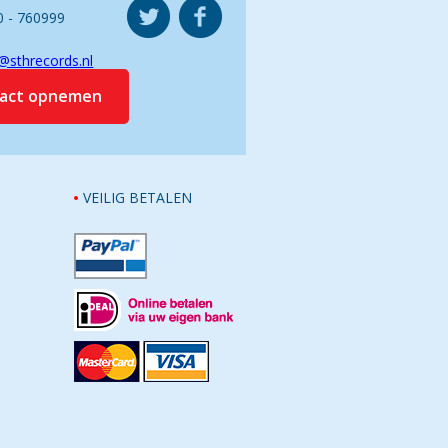
0 - 760999
@sthrecords.nl
tact opnemen
VEILIG BETALEN