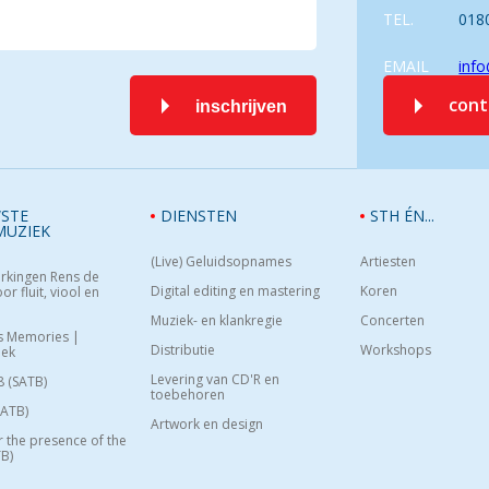
TEL.
018
EMAIL
info
con
inschrijven
STE
DIENSTEN
STH ÉN...
MUZIEK
(Live) Geluidsopnames
Artiesten
rkingen Rens de
Digital editing en mastering
Koren
or fluit, viool en
Muziek- en klankregie
Concerten
s Memories |
Distributie
Workshops
oek
Levering van CD'R en
8 (SATB)
toebehoren
SATB)
Artwork en design
or the presence of the
B)