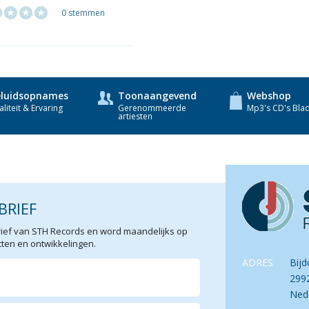
0 stemmen
luidsopnames
Toonaangevend
Webshop
liteit & Ervaring
Gerenommeerde
Mp3's CD's Bla
artiesten
BRIEF
sbrief van STH Records en word maandelijks op
en en ontwikkelingen.
ADRES
Bijd
299
Ned