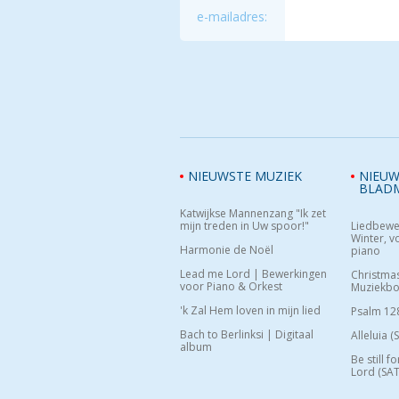
e-mailadres:
NIEUWSTE MUZIEK
NIEUW
BLAD
Katwijkse Mannenzang "Ik zet
mijn treden in Uw spoor!"
Liedbewe
Winter, vo
Harmonie de Noël
piano
Lead me Lord | Bewerkingen
Christma
voor Piano & Orkest
Muziekb
'k Zal Hem loven in mijn lied
Psalm 12
Bach to Berlinksi | Digitaal
Alleluia (
album
Be still f
Lord (SAT