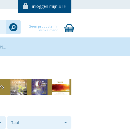
inloggen mijn STH
Geen producten in
winkelmand
...
Taal