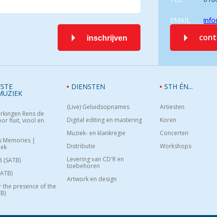
EMAIL
info
con
inschrijven
STE
DIENSTEN
STH ÉN...
MUZIEK
(Live) Geluidsopnames
Artiesten
rkingen Rens de
Digital editing en mastering
Koren
or fluit, viool en
Muziek- en klankregie
Concerten
s Memories |
Distributie
Workshops
oek
Levering van CD'R en
8 (SATB)
toebehoren
SATB)
Artwork en design
or the presence of the
B)