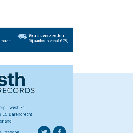
Gratis verzenden
dmuziek
Bij aankoop vanaf € 75,-
orp - west 74
2 LC Barendrecht
erland
0 - 760999