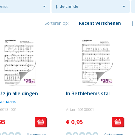
nist
J. de Liefde
Sorteren op:
Recent verschenen
|
 zijn alle dingen
In Bethlehems stal
Bastiaans
. 60134001
Art.nr. 60108001
95
€ 0,95
0 stemmen
0 stemmen