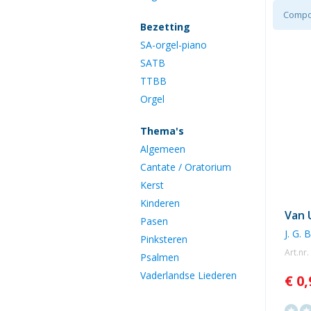
Compo
Bezetting
SA-orgel-piano
SATB
TTBB
Orgel
Thema's
Algemeen
Cantate / Oratorium
Kerst
Kinderen
Van U
Pasen
J. G. 
Pinksteren
Art.nr
Psalmen
Vaderlandse Liederen
€ 0,