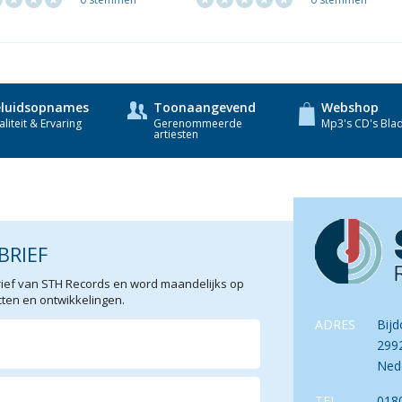
luidsopnames
Toonaangevend
Webshop
liteit & Ervaring
Gerenommeerde
Mp3's CD's Bla
artiesten
BRIEF
sbrief van STH Records en word maandelijks op
en en ontwikkelingen.
ADRES
Bijd
299
Ned
TEL.
018