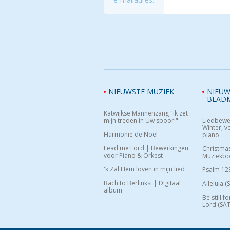
NIEUWSTE MUZIEK
NIEUW
BLAD
Katwijkse Mannenzang "Ik zet
mijn treden in Uw spoor!"
Liedbewe
Winter, vo
Harmonie de Noël
piano
Lead me Lord | Bewerkingen
Christma
voor Piano & Orkest
Muziekb
'k Zal Hem loven in mijn lied
Psalm 12
Bach to Berlinksi | Digitaal
Alleluia (
album
Be still f
Lord (SAT