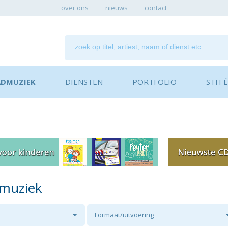
over ons
nieuws
contact
ADMUZIEK
DIENSTEN
PORTFOLIO
STH ÉN
dmuziek
Formaat/uitvoering