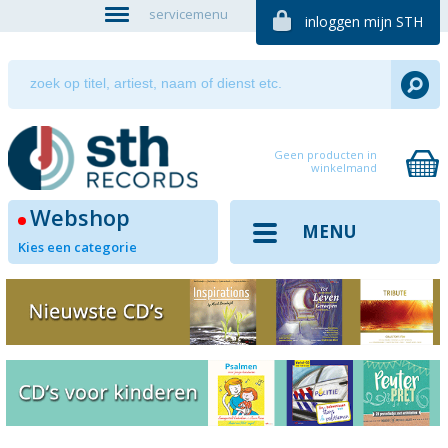
servicemenu
inloggen mijn STH
Geen producten in
winkelmand
Webshop
MENU
Kies een categorie