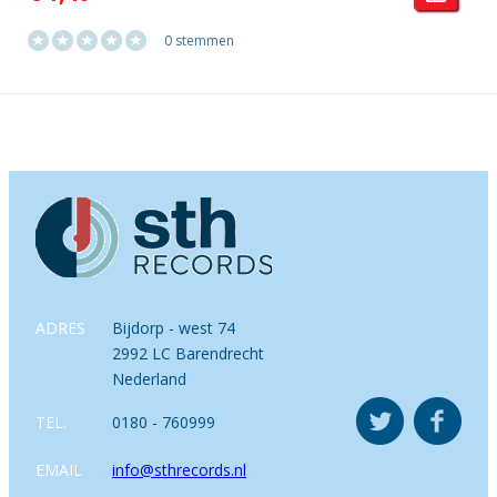
0 stemmen
ADRES
Bijdorp - west 74
2992 LC Barendrecht
Nederland
TEL.
0180 - 760999
EMAIL
info@sthrecords.nl