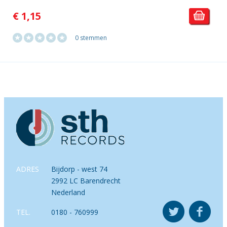
€ 1,15
0 stemmen
ADRES
Bijdorp - west 74
2992 LC Barendrecht
Nederland
TEL.
0180 - 760999