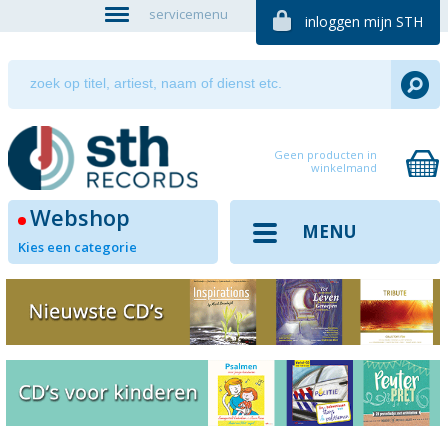
servicemenu
inloggen mijn STH
Geen producten in
winkelmand
Webshop
MENU
Kies een categorie