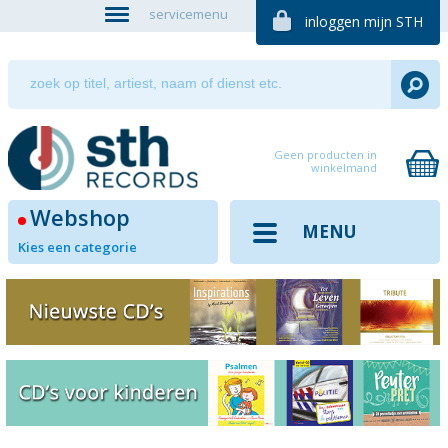
servicemenu
inloggen mijn STH
Geen producten in
winkelmand
Webshop
MENU
Kies een categorie