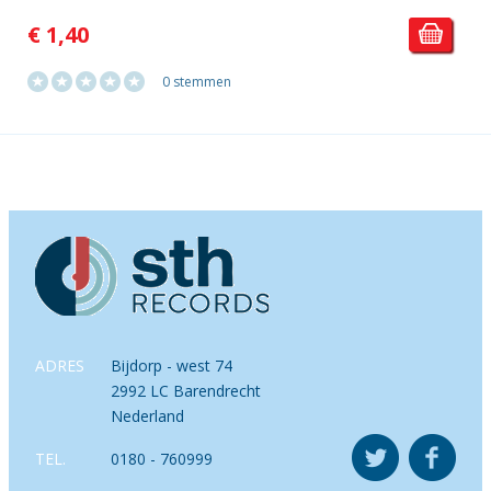
€ 1,40
0 stemmen
ADRES
Bijdorp - west 74
2992 LC Barendrecht
Nederland
TEL.
0180 - 760999