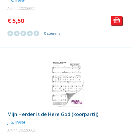
J. S. Irvine
Art.nr. 20226001
€ 5,50
0 stemmen
Mijn Herder is de Here God (koorpartij)
J. S. Irvine
Art.nr. 20226002