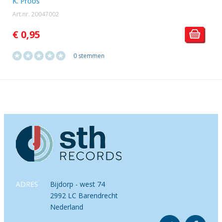
K. Proos
Art.nr. 20047002
€ 0,95
0 stemmen
ADRES
Bijdorp - west 74
2992 LC Barendrecht
Nederland