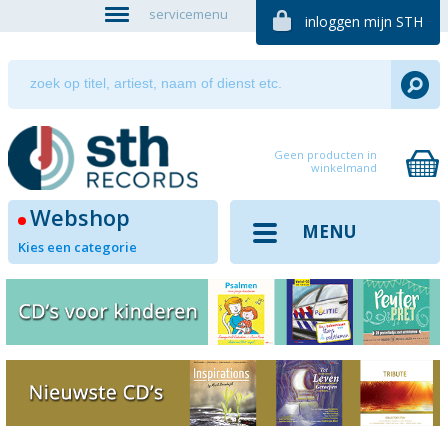
servicemenu
inloggen mijn STH
Geen producten in
winkelmand
Webshop
MENU
Kies een categorie