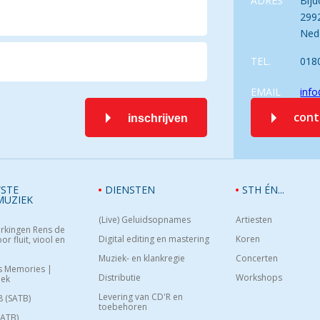
ADRES
Bijd
299
Ned
TEL.
018
EMAIL
info
con
inschrijven
STE
DIENSTEN
STH ÉN...
MUZIEK
(Live) Geluidsopnames
Artiesten
rkingen Rens de
Digital editing en mastering
Koren
or fluit, viool en
Muziek- en klankregie
Concerten
s Memories |
Distributie
Workshops
oek
Levering van CD'R en
8 (SATB)
toebehoren
SATB)