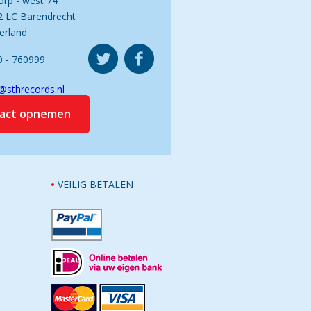
orp - west 74
2 LC Barendrecht
erland
0 - 760999
@sthrecords.nl
tact opnemen
VEILIG BETALEN