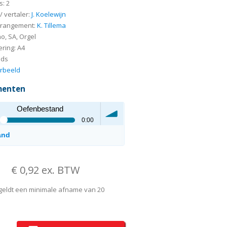
s: 2
/ vertaler:
J. Koelewijn
rrangement:
K. Tillema
no, SA, Orgel
ring: A4
nds
rbeeld
menten
Oefenbestand
0:00
and
volume
€ 0,92 ex. BTW
t geldt een minimale afname van 20