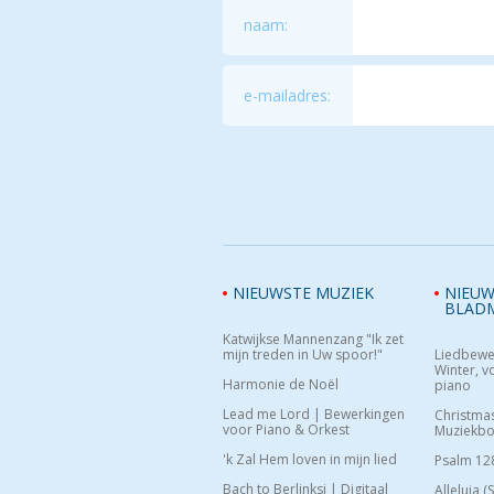
naam:
e-mailadres:
NIEUWSTE MUZIEK
NIEUW
BLAD
Katwijkse Mannenzang "Ik zet
mijn treden in Uw spoor!"
Liedbewe
Winter, vo
Harmonie de Noël
piano
Lead me Lord | Bewerkingen
Christma
voor Piano & Orkest
Muziekb
'k Zal Hem loven in mijn lied
Psalm 12
Bach to Berlinksi | Digitaal
Alleluia (