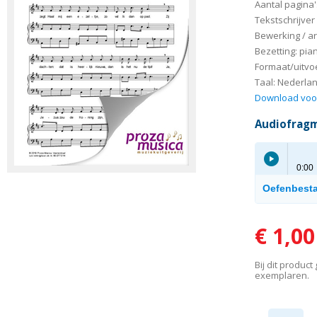
Aantal pagina'
Tekstschrijver 
Bewerking / a
Bezetting: pia
Formaat/uitvoe
Taal: Nederla
Download voo
Audiofrag
0:00
Oefenbest
Play /
€ 1,00
Bij dit produc
exemplaren.
pause