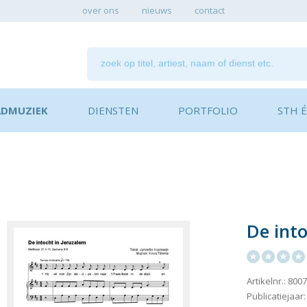
over ons
nieuws
contact
ADMUZIEK
DIENSTEN
PORTFOLIO
STH ÉN
De into
Artikelnr.: 800
Publicatiejaar: