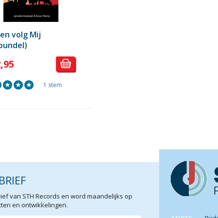
en volg Mij
dbundel)
2,95
1 stem
BRIEF
sbrief van STH Records en word maandelijks op
en en ontwikkelingen.