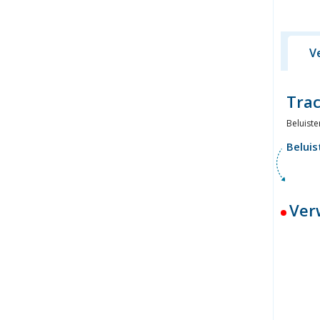
V
Trac
Beluist
Beluis
Ver