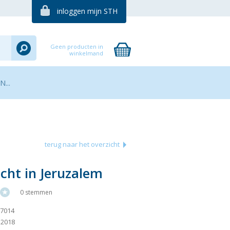
inloggen mijn STH
Geen producten in
winkelmand
...
terug naar het overzicht
cht in Jeruzalem
0 stemmen
77014
 2018