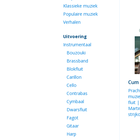
Klassieke muziek
Populaire muziek
Verhalen
Uitvoering
Instrumentaal
Bouzouki
Brassband
Blokfluit
Carillon
Cum 
Cello
Prach
Contrabas
muzi
Cymbaal
fluit 
Marti
Dwarsfluit
strijk
Fagot
Gitaar
Harp