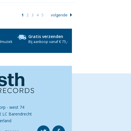
1
2
3
4
5
volgende
Gratis verzenden
dmuziek
Bij aankoop vanaf € 75,-
orp - west 74
2 LC Barendrecht
erland