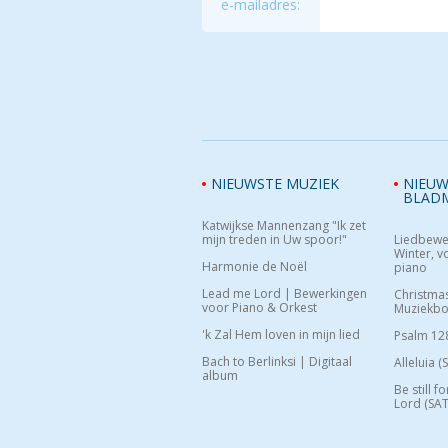
e-mailadres:
NIEUWSTE MUZIEK
NIEUW
BLAD
Katwijkse Mannenzang "Ik zet
mijn treden in Uw spoor!"
Liedbewe
Winter, vo
Harmonie de Noël
piano
Lead me Lord | Bewerkingen
Christma
voor Piano & Orkest
Muziekb
'k Zal Hem loven in mijn lied
Psalm 12
Bach to Berlinksi | Digitaal
Alleluia (
album
Be still f
Lord (SAT