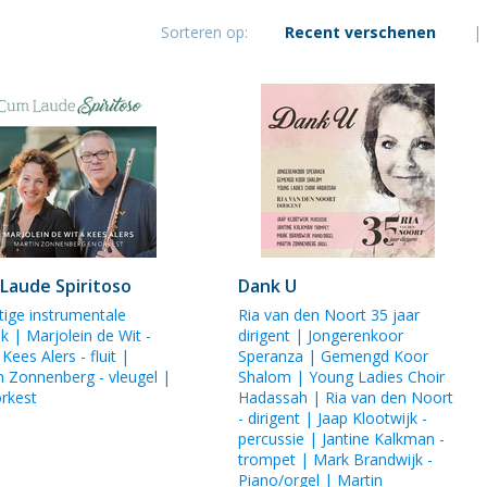
Zonnenberg
Sorteren op:
Recent verschenen
|
Laude Spiritoso
Dank U
tige instrumentale
Ria van den Noort
35 jaar
ek |
Marjolein de Wit
-
dirigent |
Jongerenkoor
|
Kees Alers
- fluit |
Speranza
| Gemengd Koor
n Zonnenberg
- vleugel |
Shalom |
Young Ladies Choir
orkest
Hadassah
|
Ria van den Noort
- dirigent |
Jaap Klootwijk
-
percussie |
Jantine Kalkman
-
trompet |
Mark Brandwijk
-
Piano/orgel |
Martin