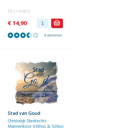
CD | 1419312
€ 14,90
9 stemmen
Stad van Goud
Christelijk Sliedrechts
Mannenkoor Ichthus
&
'Ichtus'