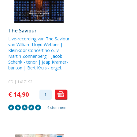
The Saviour
Live-recording van The Saviour
van William Lloyd Webber |
Kleinkoor Concertino
o.l.v.
Martin Zonnenberg
|
Jacob
Schenk
- tenor |
Jaap Kramer
-
bariton |
Bert Kruis
- orgel.
CD | 1417192
€ 14,90
4 stemmen