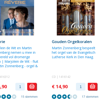
rie
Gouden Orgelkoralen
lein de Wit
en
Martin
Martin Zonnenberg
bespeelt
enberg
nemen u mee in
het orgel van de Evangelisch
ereld vol dromerige
Lutherse Kerk in Den Haag.
n |
Marjolein de Wit
- fluit
tin Zonnenberg
- orgel &
.
1416312
CD | 1416142
4,90
€ 14,90
15 stemmen
17 stemmen