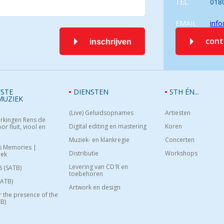
TEL.
018
EMAIL
info
con
inschrijven
STE
DIENSTEN
STH ÉN...
MUZIEK
(Live) Geluidsopnames
Artiesten
rkingen Rens de
Digital editing en mastering
Koren
or fluit, viool en
Muziek- en klankregie
Concerten
s Memories |
Distributie
Workshops
oek
Levering van CD'R en
8 (SATB)
toebehoren
SATB)
Artwork en design
or the presence of the
B)