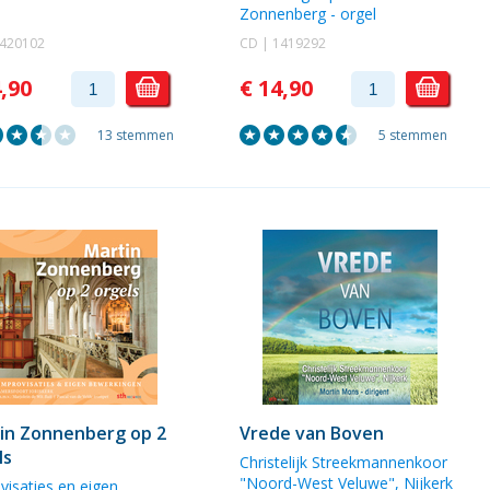
Zonnenberg
- orgel
1420102
CD | 1419292
4,90
€ 14,90
13 stemmen
5 stemmen
in Zonnenberg op 2
Vrede van Boven
ls
Christelijk Streekmannenkoor
"Noord-West Veluwe", Nijkerk
visaties en eigen