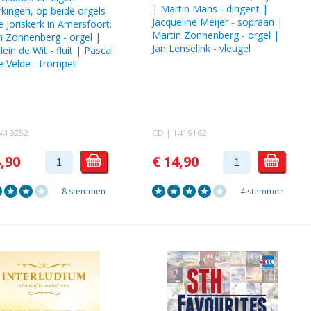
| Martin Mans - dirigent |
kingen, op beide orgels
Jacqueline Meijer
- sopraan |
e Joriskerk in Amersfoort.
Martin Zonnenberg
- orgel |
n Zonnenberg
- orgel |
Jan Lenselink
- vleugel
lein de Wit
- fluit |
Pascal
e Velde
- trompet
1419252
CD | 1419162
4,90
€ 14,90
8 stemmen
4 stemmen