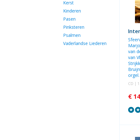
Kerst
Kinderen
Pasen
Pinksteren
Inte
Psalmen
Sfeer
Vaderlandse Liederen
Marjo
van d
van Vl
Strijk
Bruij
orgel.
CD | 
€ 1