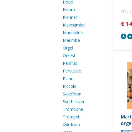
Hobo
Hoorn
CD | 
Klarinet
€ 1
Klavecimbel
Mandoline
Marimba
Orgel
Orkest
Panfluit
Percussie
Piano
Piccolo
Saxofoon
Synthesizer
Trombone
Mart
Trompet
orge
Xylofoon
Impro