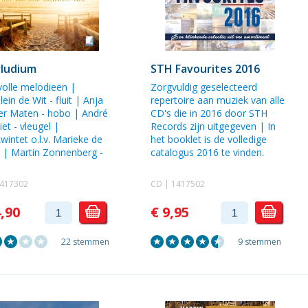
rludium
STH Favourites 2016
volle melodieën |
Zorgvuldig geselecteerd
lein de Wit
- fluit |
Anja
repertoire aan muziek van alle
er Maten
- hobo |
André
CD's die in 2016 door STH
iet
- vleugel |
Records zijn uitgegeven | In
kwintet o.l.v.
Marieke de
het booklet is de volledige
n
|
Martin Zonnenberg
-
catalogus 2016 te vinden.
1417302
CD | 1417502
4,90
€ 9,95
22 stemmen
9 stemmen