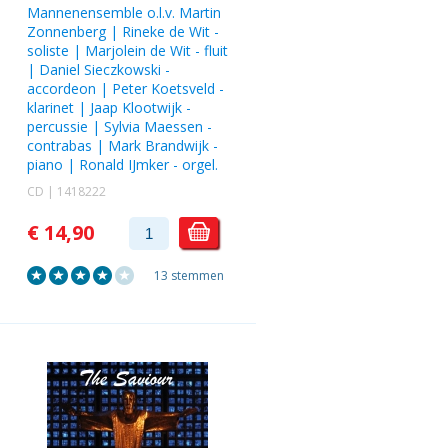
Mannenensemble
o.l.v.
Martin
Zonnenberg
|
Rineke de Wit
-
soliste |
Marjolein de Wit
- fluit
|
Daniel Sieczkowski
-
accordeon |
Peter Koetsveld
-
klarinet |
Jaap Klootwijk
-
percussie |
Sylvia Maessen
-
contrabas |
Mark Brandwijk
-
piano |
Ronald IJmker
- orgel.
CD | 1418222
€ 14,90
13 stemmen