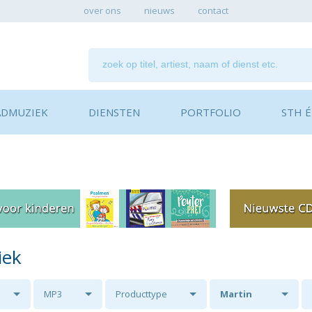
over ons
nieuws
contact
ADMUZIEK
DIENSTEN
PORTFOLIO
STH ÉN
iek
MP3
Producttype
Martin