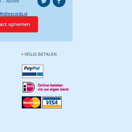
0 - 760999
@sthrecords.nl
tact opnemen
VEILIG BETALEN