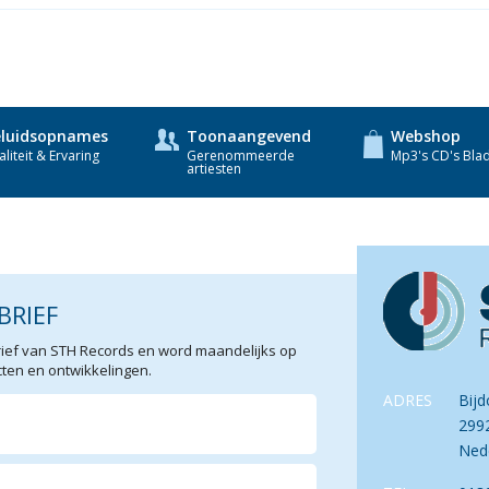
luidsopnames
Toonaangevend
Webshop
liteit & Ervaring
Gerenommeerde
Mp3's CD's Bla
artiesten
BRIEF
sbrief van STH Records en word maandelijks op
en en ontwikkelingen.
ADRES
Bijd
299
Ned