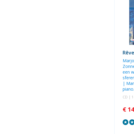
Rêve
Marjo
Zonn
een w
sfere
|
Mar
piano
CD | 
€ 1