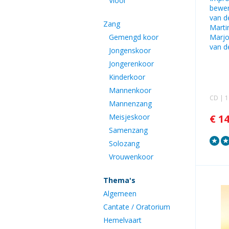
Viool
bewer
van d
Zang
Marti
Gemengd koor
Marjo
van d
Jongenskoor
Jongerenkoor
Kinderkoor
Mannenkoor
CD | 
Mannenzang
Meisjeskoor
€ 1
Samenzang
Solozang
Vrouwenkoor
Thema's
Algemeen
Cantate / Oratorium
Hemelvaart