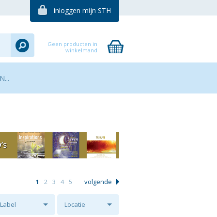
inloggen mijn STH
Geen producten in
winkelmand
...
1
2
3
4
5
volgende
Label
Locatie