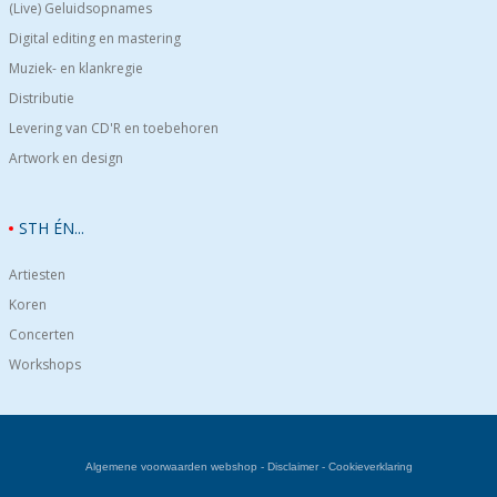
(Live) Geluidsopnames
Digital editing en mastering
Muziek- en klankregie
Distributie
Levering van CD'R en toebehoren
Artwork en design
STH ÉN...
Artiesten
Koren
Concerten
Workshops
Algemene voorwaarden webshop
-
Disclaimer
-
Cookieverklaring