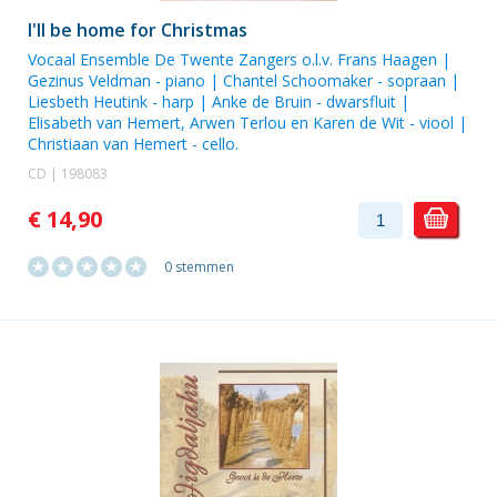
I'll be home for Christmas
Vocaal Ensemble De Twente Zangers o.l.v. Frans Haagen
|
Gezinus Veldman
- piano | Chantel Schoomaker - sopraan |
Liesbeth Heutink
- harp |
Anke de Bruin
- dwarsfluit |
Elisabeth van Hemert
,
Arwen Terlou
en
Karen de Wit
- viool |
Christiaan van Hemert - cello.
CD | 198083
€ 14,90
0 stemmen