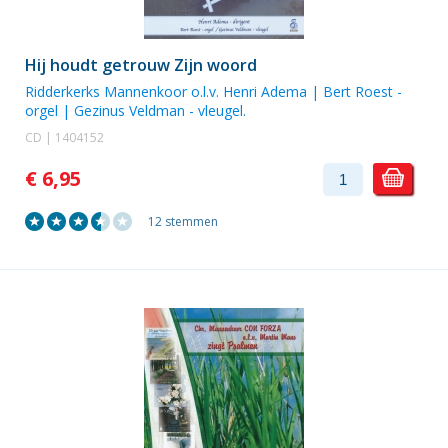
Hij houdt getrouw Zijn woord
Ridderkerks Mannenkoor
o.l.v. Henri Adema |
Bert Roest
-
orgel |
Gezinus Veldman
- vleugel.
CD | 1404152
€ 6,95
12 stemmen