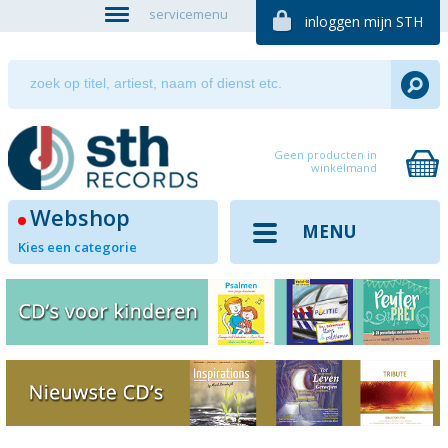
servicemenu
inloggen mijn STH
Geen producten in
winkelmand
Webshop
MENU
Kies een categorie