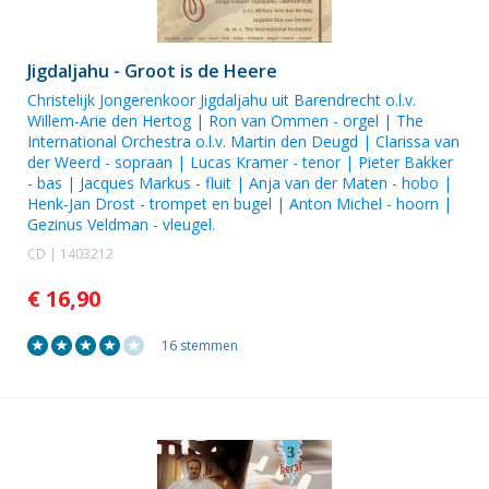
Jigdaljahu - Groot is de Heere
Christelijk Jongerenkoor Jigdaljahu uit Barendrecht o.l.v.
Willem-Arie den Hertog |
Ron van Ommen
- orgel | The
International Orchestra o.l.v. Martin den Deugd |
Clarissa van
der Weerd
- sopraan |
Lucas Kramer
- tenor |
Pieter Bakker
- bas | Jacques Markus - fluit |
Anja van der Maten
- hobo |
Henk-Jan Drost
- trompet en bugel |
Anton Michel
- hoorn |
Gezinus Veldman
- vleugel.
CD | 1403212
€ 16,90
16 stemmen