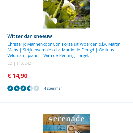
Witter dan sneeuw
Christelijk Mannenkoor Con Forza uit Woerden o.l.v. Martin
Mans
|
Strijkensemble o.l.v. Martin de Deugd
|
Gezinus
Veldman
- piano |
Wim de Penning
- orgel.
CD | 1405242
€ 14,90
4 stemmen