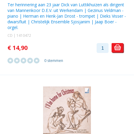
Ter herinnering aan 23 jaar Dick van Luttikhuizen als dirigent
van Mannenkoor D.E.V. uit Werkendam |
Gezinus Veldman
-
piano | Herman en
Henk-Jan Drost
- trompet |
Dieks Visser
-
dwarsfluit | Christelijk Ensemble Sjosjanim | Jaap Boer -
orgel.
CD | 1410472
€ 14,90
0 stemmen