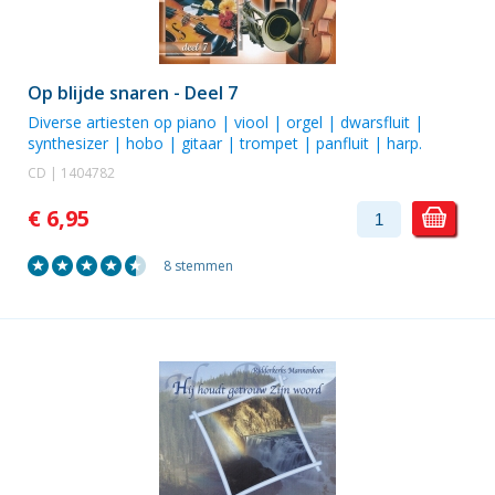
Op blijde snaren - Deel 7
Diverse artiesten op piano | viool | orgel | dwarsfluit |
synthesizer | hobo | gitaar | trompet | panfluit | harp.
CD | 1404782
€ 6,95
8 stemmen