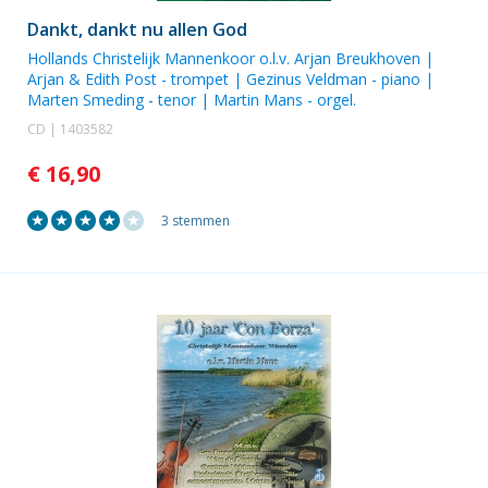
Dankt, dankt nu allen God
Hollands Christelijk Mannenkoor
o.l.v. Arjan Breukhoven |
Arjan & Edith Post
- trompet |
Gezinus Veldman
- piano |
Marten Smeding
- tenor |
Martin Mans
- orgel.
CD | 1403582
€ 16,90
3 stemmen