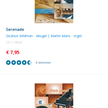
Serenade
Gezinus Veldman
- vleugel |
Martin Mans
- orgel.
CD | 19524
€ 7,95
8 stemmen