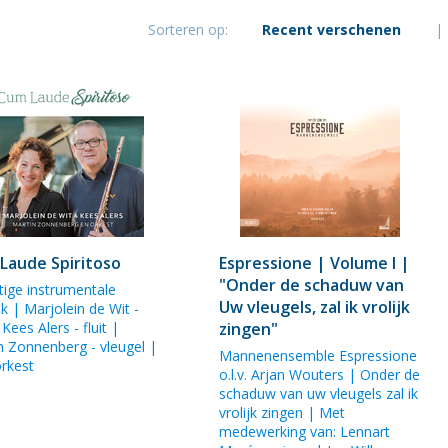
Sorteren op:
Recent verschenen
|
Laude Spiritoso
Espressione | Volume I |
"Onder de schaduw van
tige instrumentale
Uw vleugels, zal ik vrolijk
ek |
Marjolein de Wit
-
|
Kees Alers
- fluit |
zingen"
n Zonnenberg
- vleugel |
Mannenensemble Espressione
orkest
o.l.v.
Arjan Wouters
| Onder de
schaduw van uw vleugels zal ik
vrolijk zingen | Met
medewerking van:
Lennart