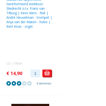
Gereformeerd Kerkkoor
Sliedrecht o.l.v.
Frans van
Tilburg
|
Kees Alers
- fluit |
André Heuvelman
- trompet |
Anja van der Maten
- hobo |
Bert Kruis
- orgel.
CD | 19544
€ 14,90
4 stemmen