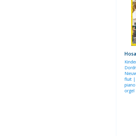
Hosa
Kinde
Dordre
Nieu
fluit 
piano
orgel