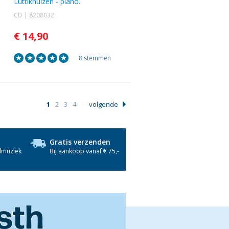
Luttikhuizen
- piano.
CD | 8208032
€ 14,90
8 stemmen
1
2
3
4
volgende
Gratis verzenden
dmuziek
Bij aankoop vanaf € 75,-