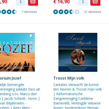
6,90
€ 16,90
7 stemmen
21 stemmen
orium Jozef
Troost Mijn volk
telijk Gemengde
Cantates Verwacht de komst
ereniging Jubilate Deo uit
des Heeren & Troost mijn volk
enberg
o.l.v.
Marco den
| Reformatorische
m
|
Jacob Schenk
- tenor |
Zangvereniging Cantilene
van Blijderveen
-
Barneveld, Verenigde Veluwse
ekstem |
Kees Alers
-
Koren, Jongerenkoor Heman