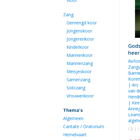
Viool
Zang
Gemengd koor
Jongenskoor
Jongerenkoor
Gods
Kinderkoor
heer
Mannenkoor
R
efor
Mannenzang
Zangv
Meisjeskoor
Barne
Kore
Samenzang
|
Ars
Solozang
van d
Vrouwenkoor
Hendr
|
Kee
Annej
Thema's
Leand
Algemeen
algehe
Cantate / Oratorium
CD | 
Hemelvaart