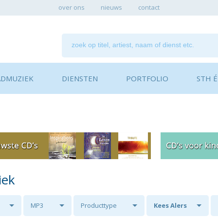
over ons
nieuws
contact
ADMUZIEK
DIENSTEN
PORTFOLIO
STH ÉN
iek
MP3
Producttype
Kees Alers