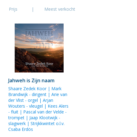
Prijs
|
Meest verkocht
Jahweh is Zijn naam
Shaare Zedek Koor |
Mark
Brandwijk
- dirigent |
Arie van
der Vlist
- orgel |
Arjan
Wouters
- vleugel |
Kees Alers
- fluit | Pascal van der Velde -
trompet |
Jaap Klootwijk
-
slagwerk | Strijkkwintet o.l.v.
Csaba Erdös