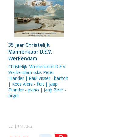
35 jaar Christelijk
Mannenkoor D.E.V.
Werkendam
Christelijk Mannenkoor D.E.V.
Werkendam
o.l.v.
Peter
Eilander
|
Paul Visser
- bariton
|
Kees Alers
- fluit |
Jaap
Eilander
- piano |
Jaap Boer
-
orgel.
CD | 1417242