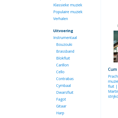
Klassieke muziek
Populaire muziek
Verhalen
Uitvoering
Instrumentaal
Bouzouki
Brassband
Blokfluit
Carillon
Cum 
Cello
Prach
Contrabas
muzi
Cymbaal
fluit 
Marti
Dwarsfluit
strijk
Fagot
Gitaar
Harp