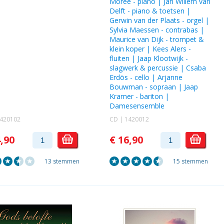
Morée
- piano |
Jan Willem van
Delft
- piano & toetsen |
Gerwin van der Plaats
- orgel |
Sylvia Maessen
- contrabas |
Maurice van Dijk
- trompet &
klein koper |
Kees Alers
-
fluiten |
Jaap Klootwijk
-
slagwerk & percussie | Csaba
Erdös - cello |
Arjanne
Bouwman
- sopraan |
Jaap
Kramer
- bariton |
Damesensemble
1420102
CD | 1420012
4,90
€ 16,90
13 stemmen
15 stemmen