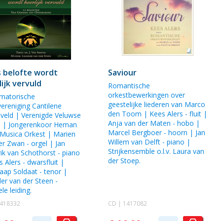
 belofte wordt
Saviour
lijk vervuld
Romantische
orkestbewerkingen over
matorische
geestelijke liederen van
Marco
ereniging Cantilene
den Toom
|
Kees Alers
- fluit |
veld
|
Verenigde Veluwse
Anja van der Maten
- hobo |
n
|
Jongerenkoor Heman
Marcel Bergboer
- hoorn |
Jan
 Musica Orkest
|
Marien
Willem van Delft
- piano |
er Zwan
- orgel |
Jan
Strijkensemble o.l.v. Laura van
ik van Schothorst
- piano
der Stoep
.
s Alers
- dwarsfluit |
aap Soldaat
- tenor |
er van der Steen
-
le leiding.
1418332
CD | 1417082