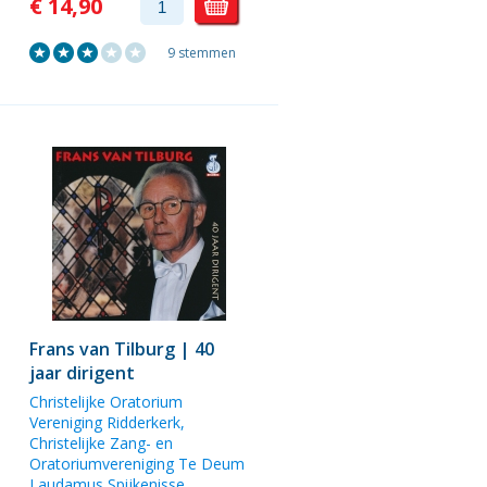
€ 14,90
9 stemmen
Frans van Tilburg | 40
jaar dirigent
Christelijke Oratorium
Vereniging Ridderkerk,
Christelijke Zang- en
Oratoriumvereniging Te Deum
Laudamus Spijkenisse,