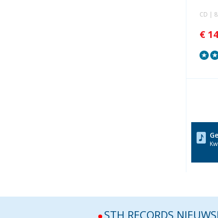
CD | 
€ 1
Ge
Kwa
STH RECORDS NIEUWS