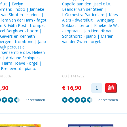
fluit |
Evelyn
Capelle aan den Ijssel o.l.v.
elmans
- hobo |
Janneke
Leander van der Steen |
-van Slooten
- klarinet |
L'Orchestra Particolare |
Kees
illem van der Ham
- fagot
Alers
- dwarsfluit | Annejaap
an & Edith Post
- trompet
Soldaat - tenor | Rineke de Wit
cel Bergboer
- hoorn |
- sopraan |
Jan Hendrik van
 Gevers
en
Kenneth
Schothorst
- piano | Marien
bergen
- trombone |
Jaap
van der Zwan - orgel.
wijk
percussie |
kersensemble o.l.v.
Heleen
p
|
Arrianne Schipper
-
|
Harm Hoeve
- orgel |
n Bredewout
- piano.
1415302
CD | 1414252
6,90
€ 16,90
27 stemmen
27 stemmen