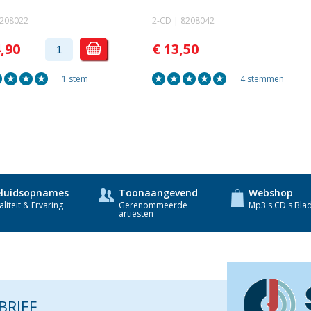
8208022
2-CD | 8208042
4,90
€ 13,50
1 stem
4 stemmen
luidsopnames
Toonaangevend
Webshop
liteit & Ervaring
Gerenommeerde
Mp3's CD's Bla
artiesten
BRIEF