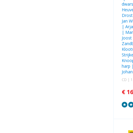
dwars
Heuv
Drost
Jan W
|
Arj
|
Mar
Joost
Zand
Kloot
Strij
Knoo
harp 
Joha
CD | 
€ 1