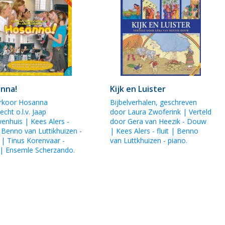
nna!
Kijk en Luister
rkoor Hosanna
Bijbelverhalen, geschreven
cht o.l.v. Jaap
door Laura Zwoferink | Verteld
wenhuis |
Kees Alers
-
door
Gera van Heezik - Douw
|
Benno van Luttikhuizen
-
|
Kees Alers
- fluit | Benno
 | Tinus Korenvaar -
van Luttkhuizen - piano.
 | Ensemle Scherzando.