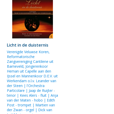
Licht in de duisternis
Verenigde Veluwse Koren,
Reformatorische
Zangvereniging Cantilene uit
Barneveld, Jongerenkoor
Heman uit Capelle aan den
IJssel en Mannenkoor D.E.V. uit
Werkendam o.l.v. Leander van
der Steen |
l'Orchestra
Particolare
|
Jaap de Ruijter
-
tenor |
Kees Alers
- fluit |
Anja
van der Maten
- hobo |
Edith
Post
- trompet |
Martien van
der Zwan
- orgel |
Dick van