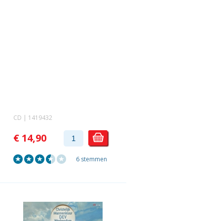
CD | 1419432
€ 14,90
6 stemmen