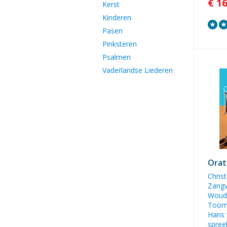
€ 1
Kerst
Kinderen
Pasen
Pinksteren
Psalmen
Vaderlandse Liederen
Orat
Chris
Zangv
Woud
Too
Hans 
spre