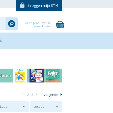
inloggen mijn STH
Geen producten in
winkelmand
...
1
2
3
4
volgende
Label
Locatie