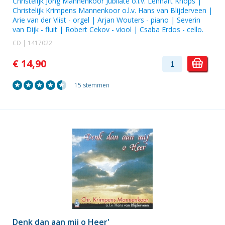
Christelijk Jong Mannenkoor Jubilate o.l.v. Lennart Knops |
Christelijk Krimpens Mannenkoor
o.l.v.
Hans van Blijderveen
|
Arie van der Vlist
- orgel |
Arjan Wouters
- piano |
Severin
van Dijk
- fluit |
Robert Cekov
- viool |
Csaba Erdos
- cello.
CD | 1417022
€ 14,90
15 stemmen
Denk dan aan mij o Heer'