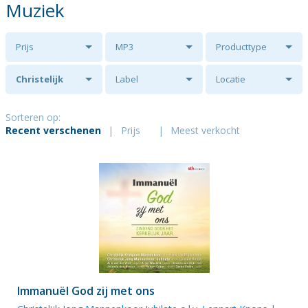
Muziek
Prijs
MP3
Producttype
Christelijk
Label
Locatie
Krimpens
Sorteren op:
Recent verschenen
|
Prijs
|
Meest verkocht
Mannenkoor
Immanuël God zij met ons