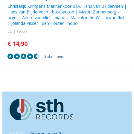
Christelijk Krimpens Mannenkoor o.l.v. Hans van Blijderveen
|
Hans van Blijderveen
- bas/bariton |
Martin Zonnenberg
-
orgel |
André van Vliet
- piano |
Marjolein de Wit
- dwarsfluit
|
Jolanda Visser - den Houter
- hobo.
CD | 19655
€ 14,90
3 stemmen
ADRES
Bijdorp - west 74