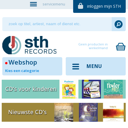
servicemenu
inloggen mijn STH
Geen producten in
winkelmand
Webshop
MENU
Kies een categorie