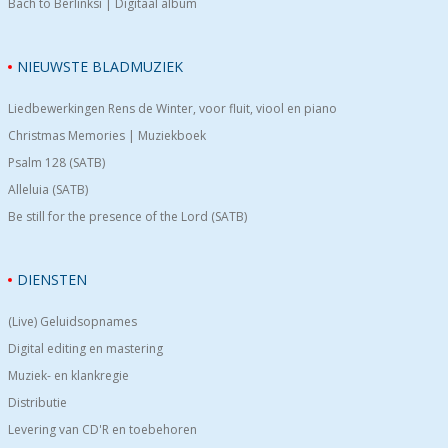
Bach to Berlinksi | Digitaal album
NIEUWSTE BLADMUZIEK
Liedbewerkingen Rens de Winter, voor fluit, viool en piano
Christmas Memories | Muziekboek
Psalm 128 (SATB)
Alleluia (SATB)
Be still for the presence of the Lord (SATB)
DIENSTEN
(Live) Geluidsopnames
Digital editing en mastering
Muziek- en klankregie
Distributie
Levering van CD'R en toebehoren