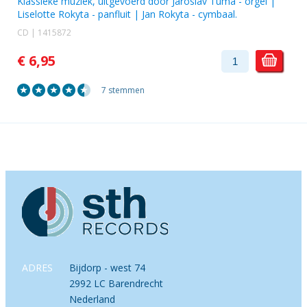
Klassieke muziek, uitgevoerd door
Jaroslav Tuma
- orgel |
Liselotte Rokyta
- panfluit |
Jan Rokyta
- cymbaal.
CD | 1415872
€ 6,95
7 stemmen
ADRES
Bijdorp - west 74
2992 LC Barendrecht
Nederland