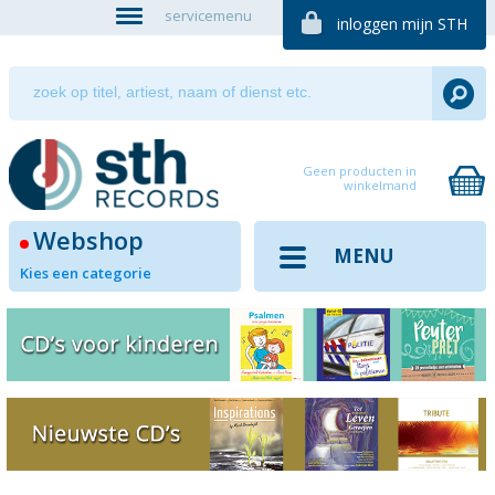
servicemenu
inloggen mijn STH
Geen producten in
winkelmand
Webshop
MENU
Kies een categorie