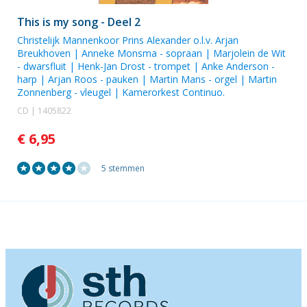
This is my song - Deel 2
Christelijk Mannenkoor Prins Alexander
o.l.v. Arjan
Breukhoven |
Anneke Monsma
- sopraan |
Marjolein de Wit
- dwarsfluit |
Henk-Jan Drost
- trompet |
Anke Anderson
-
harp |
Arjan Roos
- pauken |
Martin Mans
- orgel |
Martin
Zonnenberg
- vleugel |
Kamerorkest Continuo
.
CD | 1405822
€ 6,95
5 stemmen