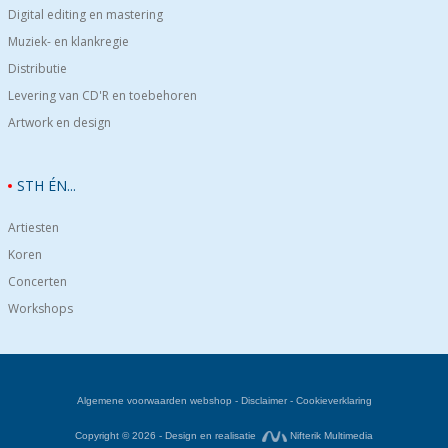
Digital editing en mastering
Muziek- en klankregie
Distributie
Levering van CD'R en toebehoren
Artwork en design
STH ÉN...
Artiesten
Koren
Concerten
Workshops
Algemene voorwaarden webshop
-
Disclaimer
-
Cookieverklaring
Copyright © 2026 - Design en realisatie
Nifterik Multimedia