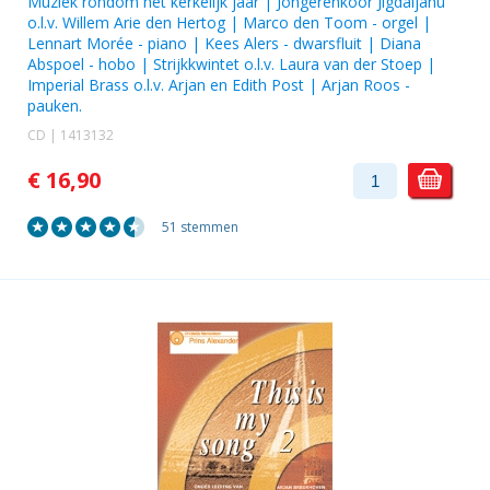
Muziek rondom het kerkelijk jaar | Jongerenkoor Jigdaljahu
o.l.v. Willem Arie den Hertog |
Marco den Toom
- orgel |
Lennart Morée
- piano |
Kees Alers
- dwarsfluit |
Diana
Abspoel
- hobo |
Strijkkwintet o.l.v. Laura van der Stoep
|
Imperial Brass o.l.v. Arjan en Edith Post
|
Arjan Roos
-
pauken.
CD | 1413132
€ 16,90
51 stemmen