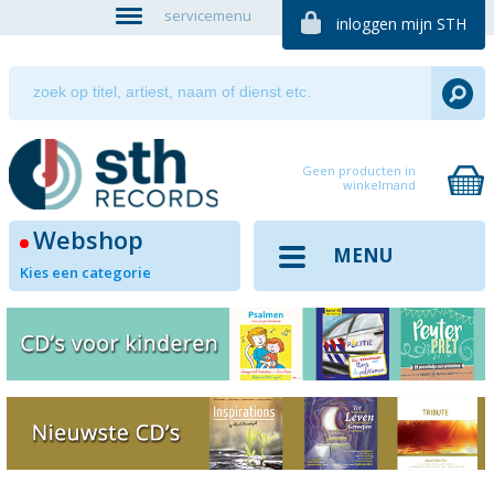
servicemenu
inloggen mijn STH
Geen producten in
winkelmand
Webshop
MENU
Kies een categorie