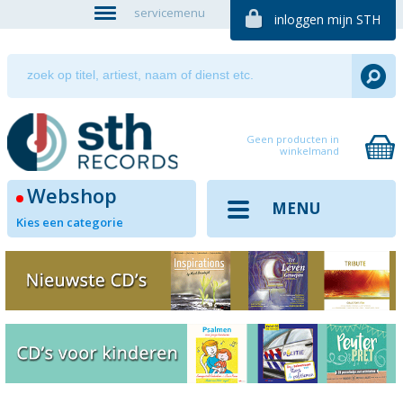
servicemenu
inloggen mijn STH
Geen producten in
winkelmand
Webshop
MENU
Kies een categorie