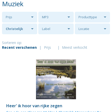
Muziek
Prijs
MP3
Producttype
Christelijk
Label
Locatie
Mannenkoor De
Sorteren op:
Recent verschenen
|
Prijs
|
Meest verkocht
Lofzang Heerde
o.l.v. Harry
Koning
Heer' ik hoor van rijke zegen