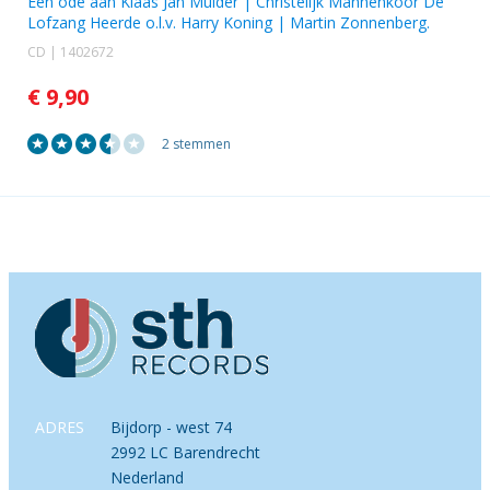
Een ode aan Klaas Jan Mulder |
Christelijk Mannenkoor De
Lofzang Heerde o.l.v. Harry Koning
|
Martin Zonnenberg
.
CD | 1402672
€ 9,90
2 stemmen
ADRES
Bijdorp - west 74
2992 LC Barendrecht
Nederland