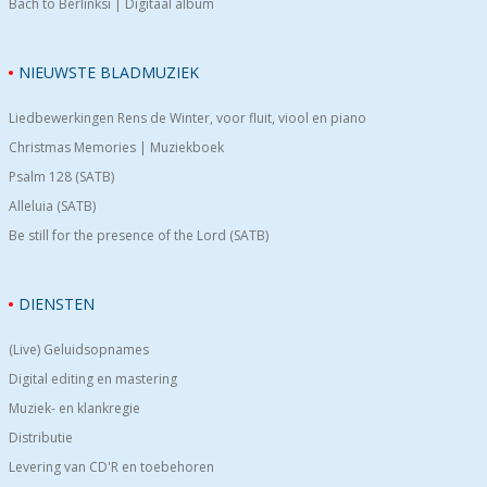
Bach to Berlinksi | Digitaal album
NIEUWSTE BLADMUZIEK
Liedbewerkingen Rens de Winter, voor fluit, viool en piano
Christmas Memories | Muziekboek
Psalm 128 (SATB)
Alleluia (SATB)
Be still for the presence of the Lord (SATB)
DIENSTEN
(Live) Geluidsopnames
Digital editing en mastering
Muziek- en klankregie
Distributie
Levering van CD'R en toebehoren