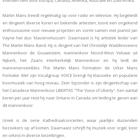
voerden hem door Europa, Canada, Amerika, Australië en Zuid-Afrika.
Martin Mans treedt regelmatig op voor radio en televisie. Hij begeleidt
en dirigeert diverse koren en bekende artiesten, toont een ongekend
enthousiasme voor nieuwe projecten en vormt samen met pianist Jan
Vayne het duo 'klaviervirtuozen'. Daarnaast is hij artistiek leider van
The Martin Mans Band. Hij is dirigent van het Christelijk Waddinxveens
Mannenkoor de Gouwestem, mannenkoor Noord-West Veluwe uit
Nijkerk, het Zaans Interkerkelijk Mannenkoor en hij leidt de
mannenensembles The Martin Mans Formation de Urker Mans
Formatie. Met zijn Vocalgroup VOICE brengt hij klassieke en popularie
koormuziek van hoog niveau. Zeer bijzonder is zijn dirigentschap van
het Canadese Mannenkoor LIBERTAS "The Voice of Liberty". Een aantal
keren per jaar reist hij naar Ontario in Canada om leiding te geven aan
dit mannenkoor.
Uniek is de serie Kathedraalconcerten, waar jaarlijks duizenden
bezoekers op af komen. Daarnaast schrijft hij muziek voor orgel, koor
en orkest in diverse bezettingen.