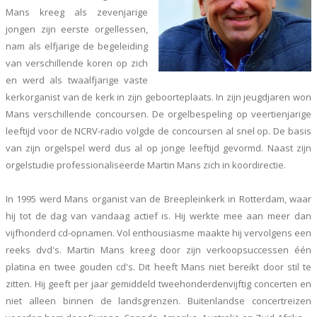
Mans kreeg als zevenjarige
jongen zijn eerste orgellessen,
nam als elfjarige de begeleiding
van verschillende koren op zich
en werd als twaalfjarige vaste
kerkorganist van de kerk in zijn geboorteplaats. In zijn jeugdjaren won
Mans verschillende concoursen. De orgelbespeling op veertienjarige
leeftijd voor de NCRV-radio volgde de concoursen al snel op. De basis
van zijn orgelspel werd dus al op jonge leeftijd gevormd. Naast zijn
orgelstudie professionaliseerde Martin Mans zich in koordirectie.
In 1995 werd Mans organist van de Breepleinkerk in Rotterdam, waar
hij tot de dag van vandaag actief is. Hij werkte mee aan meer dan
vijfhonderd cd-opnamen. Vol enthousiasme maakte hij vervolgens een
reeks dvd's. Martin Mans kreeg door zijn verkoopsuccessen één
platina en twee gouden cd's. Dit heeft Mans niet bereikt door stil te
zitten. Hij geeft per jaar gemiddeld tweehonderdenvijftig concerten en
niet alleen binnen de landsgrenzen. Buitenlandse concertreizen