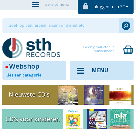
servicemenu
inloggen mijn STH
Geen producten in
winkelmand
Webshop
MENU
Kies een categorie