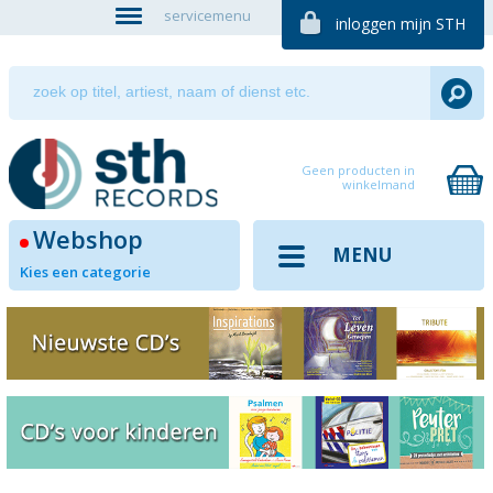
servicemenu
inloggen mijn STH
Geen producten in
winkelmand
Webshop
MENU
Kies een categorie