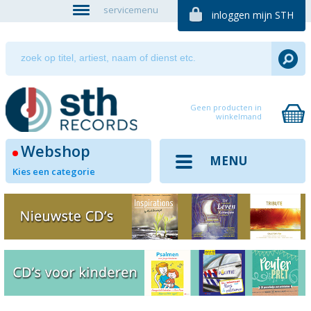
servicemenu
inloggen mijn STH
Geen producten in
winkelmand
Webshop
MENU
Kies een categorie