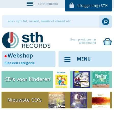
servicemenu
inloggen mijn STH
Geen producten in
winkelmand
Webshop
MENU
Kies een categorie