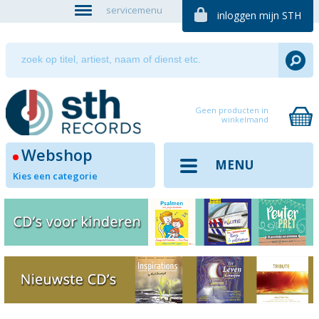
servicemenu
inloggen mijn STH
Geen producten in
winkelmand
Webshop
MENU
Kies een categorie