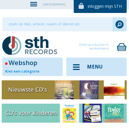
servicemenu
inloggen mijn STH
Geen producten in
winkelmand
Webshop
MENU
Kies een categorie